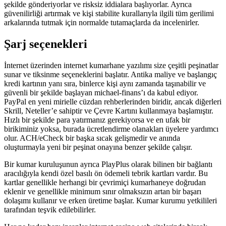
şekilde gönderiyorlar ve risksiz iddialara başlıyorlar. Ayrıca
güvenilirliği artırmak ve kişi stabilite kurallarıyla ilgili tüm gerilimi
arkalarında tutmak için normalde tutamaçlarda da incelenirler.
Şarj seçenekleri
İnternet üzerinden internet kumarhane yazılımı size çeşitli peşinatlar
sunar ve tiksinme seçeneklerini başlatır. Antika maliye ve başlangıç ​​
kredi kartının yanı sıra, binlerce kişi aynı zamanda taşınabilir ve
güvenli bir şekilde başlayan michael-finans’ı da kabul ediyor.
PayPal en yeni mirielle cüzdan rehberlerinden biridir, ancak diğerleri
Skrill, Neteller’e sahiptir ve Çevre Kartını kullanmaya başlamıştır.
Hızlı bir şekilde para yatırmanız gerekiyorsa ve en ufak bir
birikiminiz yoksa, burada ücretlendirme olanakları üyelere yardımcı
olur. ACH/eCheck bir başka sıcak gelişmedir ve anında
oluşturmayla yeni bir peşinat onayına benzer şekilde çalışır.
Bir kumar kuruluşunun ayrıca PlayPlus olarak bilinen bir bağlantı
aracılığıyla kendi özel basılı ön ödemeli tebrik kartları vardır. Bu
kartlar genellikle herhangi bir çevrimiçi kumarhaneye doğrudan
eklenir ve genellikle minimum sınır olmaksızın artan bir başarı
dolaşımı kullanır ve erken üretime başlar. Kumar kurumu yetkilileri
tarafından teşvik edilebilirler.