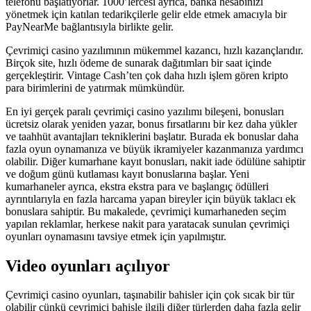
telefonu başlatıyorlar. 1000’lercesi ayrıca, banka hesabınızı
yönetmek için katılan tedarikçilerle gelir elde etmek amacıyla bir
PayNearMe bağlantısıyla birlikte gelir.
Çevrimiçi casino yazılımının mükemmel kazancı, hızlı kazançlarıdır.
Birçok site, hızlı ödeme de sunarak dağıtımları bir saat içinde
gerçekleştirir. Vintage Cash’ten çok daha hızlı işlem gören kripto
para birimlerini de yatırmak mümkündür.
En iyi gerçek paralı çevrimiçi casino yazılımı bileşeni, bonusları
ücretsiz olarak yeniden yazar, bonus fırsatlarını bir kez daha yükler
ve taahhüt avantajları tekniklerini başlatır. Burada ek bonuslar daha
fazla oyun oynamanıza ve büyük ikramiyeler kazanmanıza yardımcı
olabilir. Diğer kumarhane kayıt bonusları, nakit iade ödülüne sahiptir
ve doğum günü kutlaması kayıt bonuslarına başlar. Yeni
kumarhaneler ayrıca, ekstra ekstra para ve başlangıç ​​ödülleri
ayrıntılarıyla en fazla harcama yapan bireyler için büyük taklacı ek
bonuslara sahiptir. Bu makalede, çevrimiçi kumarhaneden seçim
yapılan reklamlar, herkese nakit para yaratacak sunulan çevrimiçi
oyunları oynamasını tavsiye etmek için yapılmıştır.
Video oyunları açılıyor
Çevrimiçi casino oyunları, taşınabilir bahisler için çok sıcak bir tür
olabilir çünkü çevrimiçi bahisle ilgili diğer türlerden daha fazla gelir