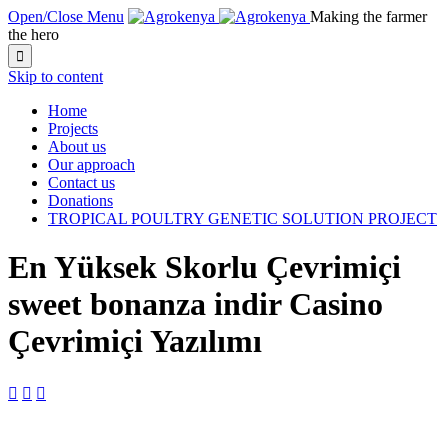
Open/Close Menu
Making the farmer
the hero

Skip to content
Home
Projects
About us
Our approach
Contact us
Donations
TROPICAL POULTRY GENETIC SOLUTION PROJECT
En Yüksek Skorlu Çevrimiçi
sweet bonanza indir Casino
Çevrimiçi Yazılımı


