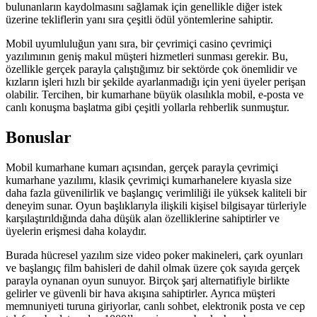
bulunanların kaydolmasını sağlamak için genellikle diğer istek
üzerine tekliflerin yanı sıra çeşitli ödül yöntemlerine sahiptir.
Mobil uyumluluğun yanı sıra, bir çevrimiçi casino çevrimiçi
yazılımının geniş makul müşteri hizmetleri sunması gerekir. Bu,
özellikle gerçek parayla çalıştığımız bir sektörde çok önemlidir ve
kızların işleri hızlı bir şekilde ayarlanmadığı için yeni üyeler perişan
olabilir. Tercihen, bir kumarhane büyük olasılıkla mobil, e-posta ve
canlı konuşma başlatma gibi çeşitli yollarla rehberlik sunmuştur.
Bonuslar
Mobil kumarhane kumarı açısından, gerçek parayla çevrimiçi
kumarhane yazılımı, klasik çevrimiçi kumarhanelere kıyasla size
daha fazla güvenilirlik ve başlangıç ​​verimliliği ile yüksek kaliteli bir
deneyim sunar. Oyun başlıklarıyla ilişkili kişisel bilgisayar türleriyle
karşılaştırıldığında daha düşük alan özelliklerine sahiptirler ve
üyelerin erişmesi daha kolaydır.
Burada hücresel yazılım size video poker makineleri, çark oyunları
ve başlangıç ​​film bahisleri de dahil olmak üzere çok sayıda gerçek
parayla oynanan oyun sunuyor. Birçok şarj alternatifiyle birlikte
gelirler ve güvenli bir hava akışına sahiptirler. Ayrıca müşteri
memnuniyeti turuna giriyorlar, canlı sohbet, elektronik posta ve cep