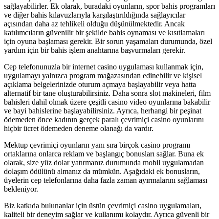
sağlayabilirler. Ek olarak, buradaki oyunların, spor bahis programları
ve diğer bahis kılavuzlarıyla karşılaştırıldığında sağlayıcılar
açısından daha az tehlikeli olduğu düşünülmektedir. Ancak
katılımcıların güvenilir bir şekilde bahis oynaması ve kısıtlamaları
için oyuna başlaması gerekir. Bir sorun yaşamaları durumunda, özel
yardım için bir bahis işlem anahtarına başvurmaları gerekir.
Cep telefonunuzla bir internet casino uygulaması kullanmak için,
uygulamayı yalnızca program mağazasından edinebilir ve kişisel
açıklama belgelerinizde oturum açmaya başlayabilir veya hatta
alternatif bir tane oluşturabilirsiniz. Daha sonra slot makineleri, film
bahisleri dahil olmak üzere çeşitli casino video oyunlarına bakabilir
ve bayi bahislerine başlayabilirsiniz. Ayrıca, herhangi bir peşinat
ödemeden önce kadının gerçek paralı çevrimiçi casino oyunlarını
hiçbir ücret ödemeden deneme olanağı da vardır.
Mektup çevrimiçi oyunların yanı sıra birçok casino programı
ortaklarına onlarca reklam ve başlangıç ​​​​bonusları sağlar. Buna ek
olarak, size yüz dolar yatırmanız durumunda mobil uygulamadan
dolaşım ödülünü almanız da mümkün. Aşağıdaki ek bonusların,
üyelerin cep telefonlarına daha fazla zaman ayırmalarını sağlaması
bekleniyor.
Biz katkıda bulunanlar için üstün çevrimiçi casino uygulamaları,
kaliteli bir deneyim sağlar ve kullanımı kolaydır. Ayrıca güvenli bir