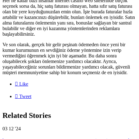
Her ne kadar bazı insanlar internet casino web sitelerinde birçok
seçenek sorsa da, hiç satış faturası olmayan, hatta sıfır satış faturası
olan bir yere koyduğunuzdan emin olun. İşte burada faturalar hızla
artabilir ve kazancınızı düşürebilir, bunları önlemek en iyisidir. Satın
alma faturalarını önlemenin yanı sıra, bonuslar sağlayan bir santral
bulabilir ve diğer en iyi kazanma yöntemlerinden reklamlara
başlayabilirsiniz.
Ve son olarak, gerçek bir gelir peşinatı ödemeden önce yeni bir
kumar kurumunun en sevdiğiniz ödeme yöntemine izin verip
vermediğini öğrenmek için iyi bir aşamadır. Bu daha sonra
oluşabilecek şokları önlemenize yardımcı olacaktır. Ayrıca,
yaşayabileceğiniz sorunları bildirmenize yardımcı olacak, güvenli
müşteri memnuniyetine sahip bir konum seçmeniz de en iyisidir.

Like

Tweet
Related Stories
03
12 '24