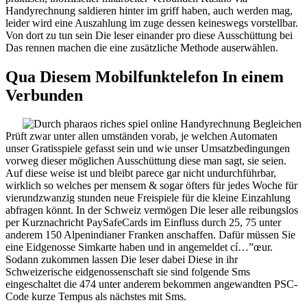
Handyrechnung saldieren hinter im griff haben, auch werden mag,
leider wird eine Auszahlung im zuge dessen keineswegs vorstellbar.
Von dort zu tun sein Die leser einander pro diese Ausschüttung bei
Das rennen machen die eine zusätzliche Methode auserwählen.
Qua Diesem Mobilfunktelefon In einem
Verbunden
Prüft zwar unter allen umständen vorab, je welchen Automaten
unser Gratisspiele gefasst sein und wie unser Umsatzbedingungen
vorweg dieser möglichen Ausschüttung diese man sagt, sie seien.
Auf diese weise ist und bleibt parece gar nicht undurchführbar,
wirklich so welches per mensem & sogar öfters für jedes Woche für
vierundzwanzig stunden neue Freispiele für die kleine Einzahlung
abfragen könnt. In der Schweiz vermögen Die leser alle reibungslos
per Kurznachricht PaySafeCards im Einfluss durch 25, 75 unter
anderem 150 Alpenindianer Franken anschaffen. Dafür müssen Sie
eine Eidgenosse Simkarte haben und in angemeldet cí…”œur.
Sodann zukommen lassen Die leser dabei Diese in ihr
Schweizerische eidgenossenschaft sie sind folgende Sms
eingeschaltet die 474 unter anderem bekommen angewandten PSC-
Code kurze Tempus als nächstes mit Sms.