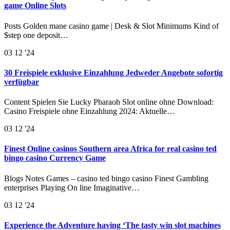
game Online Slots
Posts Golden mane casino game | Desk & Slot Minimums Kind of
$step one deposit…
03
12 '24
30 Freispiele exklusive Einzahlung Jedweder Angebote sofortig
verfügbar
Content Spielen Sie Lucky Pharaoh Slot online ohne Download:
Casino Freispiele ohne Einzahlung 2024: Aktuelle…
03
12 '24
Finest Online casinos Southern area Africa for real casino ted
bingo casino Currency Game
Blogs Notes Games – casino ted bingo casino Finest Gambling
enterprises Playing On line Imaginative…
03
12 '24
Experience the Adventure having ‘The tasty win slot machines