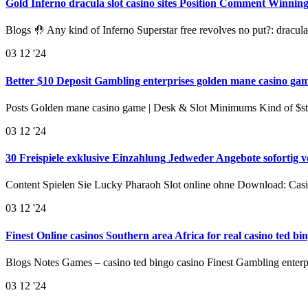
Gold Inferno dracula slot casino sites Position Comment Winni
Blogs 🤚 Any kind of Inferno Superstar free revolves no put?: dracula
03
12 '24
Better $10 Deposit Gambling enterprises golden mane casino gam
Posts Golden mane casino game | Desk & Slot Minimums Kind of $s
03
12 '24
30 Freispiele exklusive Einzahlung Jedweder Angebote sofortig 
Content Spielen Sie Lucky Pharaoh Slot online ohne Download: Cas
03
12 '24
Finest Online casinos Southern area Africa for real casino ted 
Blogs Notes Games – casino ted bingo casino Finest Gambling enterp
03
12 '24