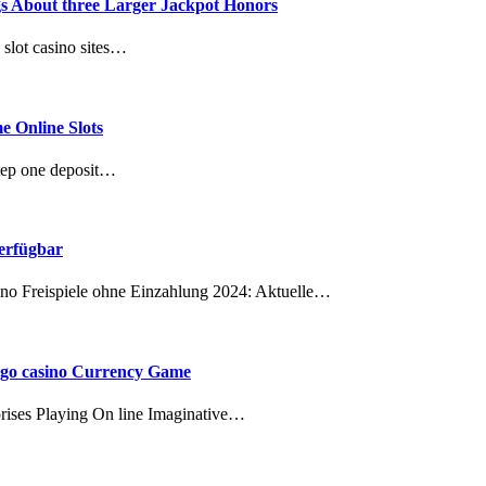
ngs About three Larger Jackpot Honors
 slot casino sites…
e Online Slots
tep one deposit…
verfügbar
ino Freispiele ohne Einzahlung 2024: Aktuelle…
bingo casino Currency Game
rises Playing On line Imaginative…