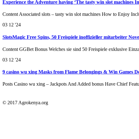
Experience the Adventure having ‘The tasty win slot machines I
Content Associated slots – tasty win slot machines How to Enjoy In
03
12 '24
SlotsMagic Free Spins, 50 Freispiele inoffizieller mitarbeiter No
Content GGBet Bonus Welches sie sind 50 Freispiele exklusive Einz
03
12 '24
9 casino wu xing Masks from Flame Belongings & Win Games De
Posts Casino wu xing – Jackpots And Added bonus Have Chief Feat
© 2017 Agrokenya.org