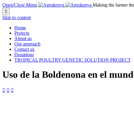
Open/Close Menu
Making the farmer th

Skip to content
Home
Projects
About us
Our approach
Contact us
Donations
TROPICAL POULTRY GENETIC SOLUTION PROJECT
Uso de la Boldenona en el mundo


