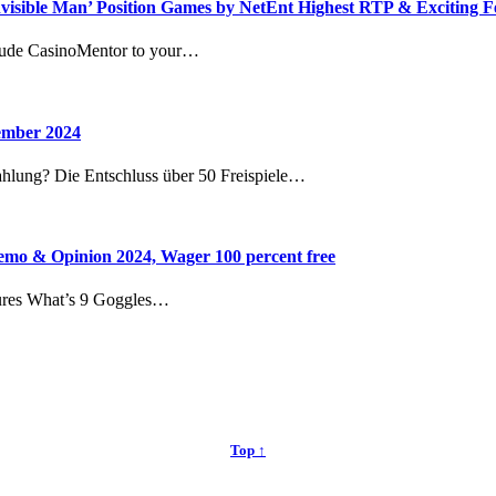
nvisible Man’ Position Games by NetEnt Highest RTP & Exciting F
clude CasinoMentor to your…
vember 2024
ahlung? Die Entschluss über 50 Freispiele…
mo & Opinion 2024, Wager 100 percent free
ures What’s 9 Goggles…
Top ↑