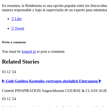
En resumen, la Boldenona es una opción popular entre los fisicocultur
manera responsable y bajo la supervisión de un experto para minimizar

Like

Tweet
Write a comment:
You must be
logged in
to post a comment.
Related Stories
03
12 '24
ᐈ Gold Goddess Kostenlos vortragen abzüglich Eintragung ᐈ
Content PINSPIRATION Angeschlossen COURSE & CLASS AGREEME
03
12 '24