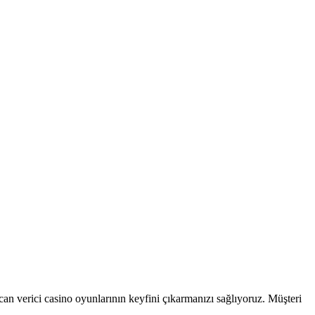
can verici casino oyunlarının keyfini çıkarmanızı sağlıyoruz. Müşteri