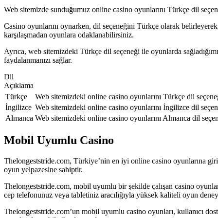
Web sitemizde sunduğumuz online casino oyunlarını Türkçe dil seçeneği
Casino oyunlarını oynarken, dil seçeneğini Türkçe olarak belirleyerek, 
karşılaşmadan oyunlara odaklanabilirsiniz.
Ayrıca, web sitemizdeki Türkçe dil seçeneği ile oyunlarda sağladığımı
faydalanmanızı sağlar.
Dil
Açıklama
Türkçe
Web sitemizdeki online casino oyunlarını Türkçe dil seçeneği
İngilizce
Web sitemizdeki online casino oyunlarını İngilizce dil seçene
Almanca
Web sitemizdeki online casino oyunlarını Almanca dil seçene
Mobil Uyumlu Casino
Thelongeststride.com, Türkiye’nin en iyi online casino oyunlarına giriş
oyun yelpazesine sahiptir.
Thelongeststride.com, mobil uyumlu bir şekilde çalışan casino oyunları
cep telefonunuz veya tabletiniz aracılığıyla yüksek kaliteli oyun dene
Thelongeststride.com’un mobil uyumlu casino oyunları, kullanıcı dost