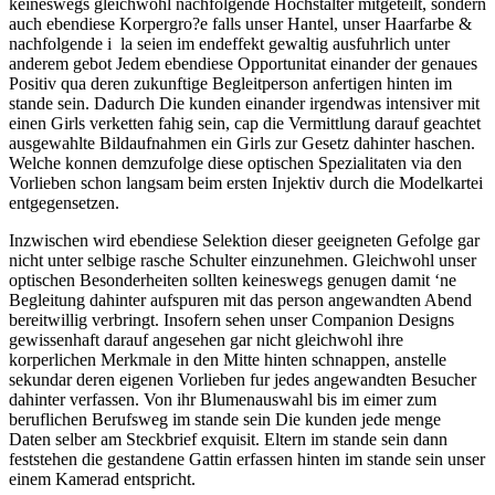
keineswegs gleichwohl nachfolgende Hochstalter mitgeteilt, sondern
auch ebendiese Korpergro?e falls unser Hantel, unser Haarfarbe &
nachfolgende i la seien im endeffekt gewaltig ausfuhrlich unter
anderem gebot Jedem ebendiese Opportunitat einander der genaues
Positiv qua deren zukunftige Begleitperson anfertigen hinten im
stande sein. Dadurch Die kunden einander irgendwas intensiver mit
einen Girls verketten fahig sein, cap die Vermittlung darauf geachtet
ausgewahlte Bildaufnahmen ein Girls zur Gesetz dahinter haschen.
Welche konnen demzufolge diese optischen Spezialitaten via den
Vorlieben schon langsam beim ersten Injektiv durch die Modelkartei
entgegensetzen.
Inzwischen wird ebendiese Selektion dieser geeigneten Gefolge gar
nicht unter selbige rasche Schulter einzunehmen. Gleichwohl unser
optischen Besonderheiten sollten keineswegs genugen damit ‘ne
Begleitung dahinter aufspuren mit das person angewandten Abend
bereitwillig verbringt. Insofern sehen unser Companion Designs
gewissenhaft darauf angesehen gar nicht gleichwohl ihre
korperlichen Merkmale in den Mitte hinten schnappen, anstelle
sekundar deren eigenen Vorlieben fur jedes angewandten Besucher
dahinter verfassen. Von ihr Blumenauswahl bis im eimer zum
beruflichen Berufsweg im stande sein Die kunden jede menge
Daten selber am Steckbrief exquisit. Eltern im stande sein dann
feststehen die gestandene Gattin erfassen hinten im stande sein unser
einem Kamerad entspricht.