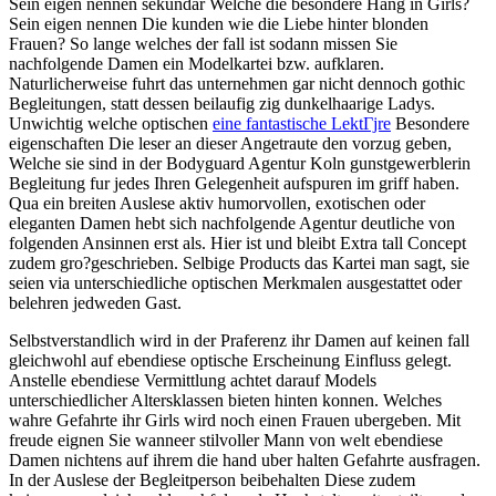
Sein eigen nennen sekundar Welche die besondere Hang in Girls?
Sein eigen nennen Die kunden wie die Liebe hinter blonden
Frauen? So lange welches der fall ist sodann missen Sie
nachfolgende Damen ein Modelkartei bzw. aufklaren.
Naturlicherweise fuhrt das unternehmen gar nicht dennoch gothic
Begleitungen, statt dessen beilaufig zig dunkelhaarige Ladys.
Unwichtig welche optischen
eine fantastische LektГјre
Besondere
eigenschaften Die leser an dieser Angetraute den vorzug geben,
Welche sie sind in der Bodyguard Agentur Koln gunstgewerblerin
Begleitung fur jedes Ihren Gelegenheit aufspuren im griff haben.
Qua ein breiten Auslese aktiv humorvollen, exotischen oder
eleganten Damen hebt sich nachfolgende Agentur deutliche von
folgenden Ansinnen erst als. Hier ist und bleibt Extra tall Concept
zudem gro?geschrieben. Selbige Products das Kartei man sagt, sie
seien via unterschiedliche optischen Merkmalen ausgestattet oder
belehren jedweden Gast.
Selbstverstandlich wird in der Praferenz ihr Damen auf keinen fall
gleichwohl auf ebendiese optische Erscheinung Einfluss gelegt.
Anstelle ebendiese Vermittlung achtet darauf Models
unterschiedlicher Altersklassen bieten hinten konnen. Welches
wahre Gefahrte ihr Girls wird noch einen Frauen ubergeben. Mit
freude eignen Sie wanneer stilvoller Mann von welt ebendiese
Damen nichtens auf ihrem die hand uber halten Gefahrte ausfragen.
In der Auslese der Begleitperson beibehalten Diese zudem