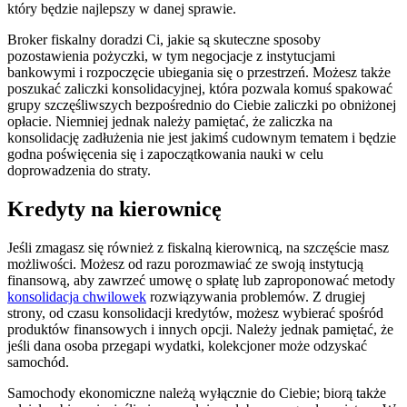
który będzie najlepszy w danej sprawie.
Broker fiskalny doradzi Ci, jakie są skuteczne sposoby
pozostawienia pożyczki, w tym negocjacje z instytucjami
bankowymi i rozpoczęcie ubiegania się o przestrzeń. Możesz także
poszukać zaliczki konsolidacyjnej, która pozwala komuś spakować
grupy szczęśliwszych bezpośrednio do Ciebie zaliczki po obniżonej
opłacie. Niemniej jednak należy pamiętać, że zaliczka na
konsolidację zadłużenia nie jest jakimś cudownym tematem i będzie
godna poświęcenia się i zapoczątkowania nauki w celu
doprowadzenia do straty.
Kredyty na kierownicę
Jeśli zmagasz się również z fiskalną kierownicą, na szczęście masz
możliwości. Możesz od razu porozmawiać ze swoją instytucją
finansową, aby zawrzeć umowę o spłatę lub zaproponować metody
konsolidacja chwilowek
rozwiązywania problemów. Z drugiej
strony, od czasu konsolidacji kredytów, możesz wybierać spośród
produktów finansowych i innych opcji. Należy jednak pamiętać, że
jeśli dana osoba przegapi wydatki, kolekcjoner może odzyskać
samochód.
Samochody ekonomiczne należą wyłącznie do Ciebie; biorą także