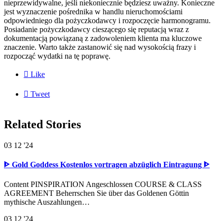
nieprzewidywalne, jeśli niekoniecznie będziesz uważny. Konieczne
jest wyznaczenie pośrednika w handlu nieruchomościami
odpowiedniego dla pożyczkodawcy i rozpoczęcie harmonogramu.
Posiadanie pożyczkodawcy cieszącego się reputacją wraz z
dokumentacją powiązaną z zadowoleniem klienta ma kluczowe
znaczenie. Warto także zastanowić się nad wysokością frazy i
rozpocząć wydatki na tę poprawę.

Like

Tweet
Related Stories
03
12 '24
ᐈ Gold Goddess Kostenlos vortragen abzüglich Eintragung ᐈ
Content PINSPIRATION Angeschlossen COURSE & CLASS
AGREEMENT Beherrschen Sie über das Goldenen Göttin
mythische Auszahlungen…
03
12 '24