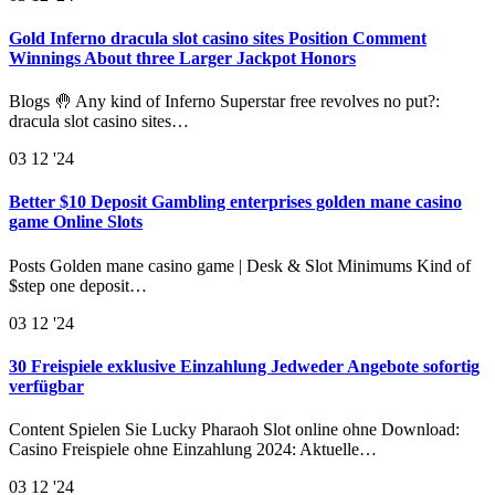
Gold Inferno dracula slot casino sites Position Comment
Winnings About three Larger Jackpot Honors
Blogs 🤚 Any kind of Inferno Superstar free revolves no put?:
dracula slot casino sites…
03
12 '24
Better $10 Deposit Gambling enterprises golden mane casino
game Online Slots
Posts Golden mane casino game | Desk & Slot Minimums Kind of
$step one deposit…
03
12 '24
30 Freispiele exklusive Einzahlung Jedweder Angebote sofortig
verfügbar
Content Spielen Sie Lucky Pharaoh Slot online ohne Download:
Casino Freispiele ohne Einzahlung 2024: Aktuelle…
03
12 '24