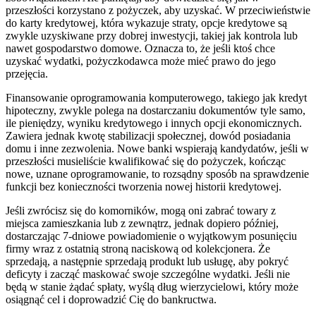
przeszłości korzystano z pożyczek, aby uzyskać. W przeciwieństwie
do karty kredytowej, która wykazuje straty, opcje kredytowe są
zwykle uzyskiwane przy dobrej inwestycji, takiej jak kontrola lub
nawet gospodarstwo domowe. Oznacza to, że jeśli ktoś chce
uzyskać wydatki, pożyczkodawca może mieć prawo do jego
przejęcia.
Finansowanie oprogramowania komputerowego, takiego jak kredyt
hipoteczny, zwykle polega na dostarczaniu dokumentów tyle samo,
ile pieniędzy, wyniku kredytowego i innych opcji ekonomicznych.
Zawiera jednak kwotę stabilizacji społecznej, dowód posiadania
domu i inne zezwolenia. Nowe banki wspierają kandydatów, jeśli w
przeszłości musieliście kwalifikować się do pożyczek, kończąc
nowe, uznane oprogramowanie, to rozsądny sposób na sprawdzenie
funkcji bez konieczności tworzenia nowej historii kredytowej.
Jeśli zwrócisz się do komorników, mogą oni zabrać towary z
miejsca zamieszkania lub z zewnątrz, jednak dopiero później,
dostarczając 7-dniowe powiadomienie o wyjątkowym posunięciu
firmy wraz z ostatnią stroną naciskową od kolekcjonera. Że
sprzedają, a następnie sprzedają produkt lub usługę, aby pokryć
deficyty i zacząć maskować swoje szczególne wydatki. Jeśli nie
będą w stanie żądać spłaty, wyślą dług wierzycielowi, który może
osiągnąć cel i doprowadzić Cię do bankructwa.