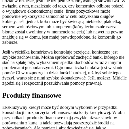
udział w biznesie, jeśli nie uzupełnisz zdobywanego słownictwa. W
związku z tym, niezależnie od tego, czy komornicy odbiorą pojazd
o wyjątkowo ekonomicznej cenie, firma pożyczkowa może
ponownie wykorzystać samochód w celu odzyskania długów
kobiety. Jeśli jednak koło może być świecącą niebieską plakietką,
serpem wolnościowym lub kamperem (który technicznie rzecz
biorąc został uwolniony w momencie zajęcia) lub nawet na pewno
znajduje się w domu, jest mniej prawdopodobne, że komornik go
zabierze.
Jeśli wyściółka komórkowa kontroluje przejęcie, konieczne jest
szybkie zachowanie. Można spróbować zachęcić bank, którego nie
stać na spłatę raty, wykazaniem spadku dochodów wraz z innymi
problemami gospodarczymi. Ogromna liczba banków jest w stanie
pomóc Ci w rozpoczęciu działalności bardziej, niż byś sobie tego
życzył, warto się z nimi szybko skontaktować. Jeśli możesz, Mirielle
zgodzi się i rozpocznij poszukiwania pomocy prawnej.
Produkty finansowe
Ekskluzywny kredyt może być dobrym wyborem w przypadku
konsolidacji i rozpoczęcia refinansowania karty kredytowej. W obu
przypadkach produkty finansowe mają zwykle niższe stawki w
porównaniu z kartą, a także pozwalają zaoszczędzić środki na
zobowiązaniach. Ale pamiętaj, aby dowiedzieć się, jak w