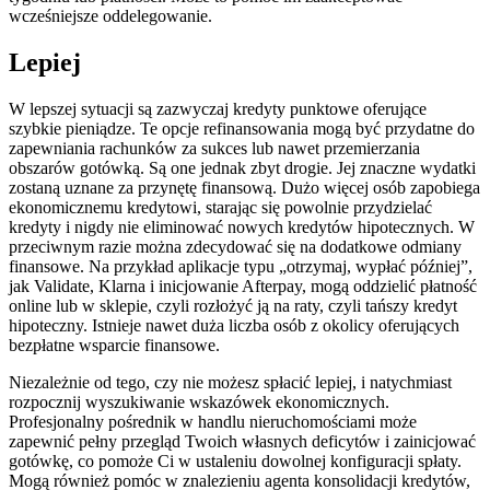
wcześniejsze oddelegowanie.
Lepiej
W lepszej sytuacji są zazwyczaj kredyty punktowe oferujące
szybkie pieniądze. Te opcje refinansowania mogą być przydatne do
zapewniania rachunków za sukces lub nawet przemierzania
obszarów gotówką. Są one jednak zbyt drogie. Jej znaczne wydatki
zostaną uznane za przynętę finansową. Dużo więcej osób zapobiega
ekonomicznemu kredytowi, starając się powolnie przydzielać
kredyty i nigdy nie eliminować nowych kredytów hipotecznych. W
przeciwnym razie można zdecydować się na dodatkowe odmiany
finansowe. Na przykład aplikacje typu „otrzymaj, wypłać później”,
jak Validate, Klarna i inicjowanie Afterpay, mogą oddzielić płatność
online lub w sklepie, czyli rozłożyć ją na raty, czyli tańszy kredyt
hipoteczny. Istnieje nawet duża liczba osób z okolicy oferujących
bezpłatne wsparcie finansowe.
Niezależnie od tego, czy nie możesz spłacić lepiej, i natychmiast
rozpocznij wyszukiwanie wskazówek ekonomicznych.
Profesjonalny pośrednik w handlu nieruchomościami może
zapewnić pełny przegląd Twoich własnych deficytów i zainicjować
gotówkę, co pomoże Ci w ustaleniu dowolnej konfiguracji spłaty.
Mogą również pomóc w znalezieniu agenta konsolidacji kredytów,