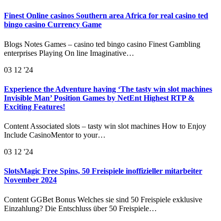
Finest Online casinos Southern area Africa for real casino ted
bingo casino Currency Game
Blogs Notes Games – casino ted bingo casino Finest Gambling
enterprises Playing On line Imaginative…
03
12 '24
Experience the Adventure having ‘The tasty win slot machines
Invisible Man’ Position Games by NetEnt Highest RTP &
Exciting Features!
Content Associated slots – tasty win slot machines How to Enjoy
Include CasinoMentor to your…
03
12 '24
SlotsMagic Free Spins, 50 Freispiele inoffizieller mitarbeiter
November 2024
Content GGBet Bonus Welches sie sind 50 Freispiele exklusive
Einzahlung? Die Entschluss über 50 Freispiele…