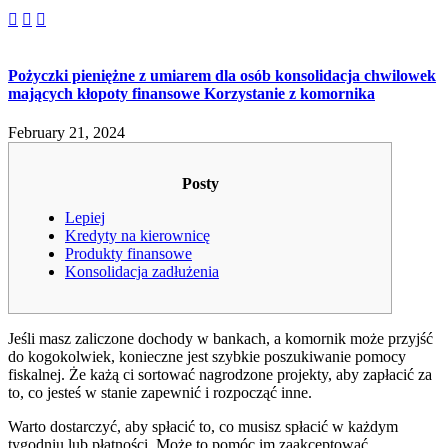



Pożyczki pieniężne z umiarem dla osób konsolidacja chwilowek
mających kłopoty finansowe Korzystanie z komornika
February 21, 2024
Posty
Lepiej
Kredyty na kierownicę
Produkty finansowe
Konsolidacja zadłużenia
Jeśli masz zaliczone dochody w bankach, a komornik może przyjść
do kogokolwiek, konieczne jest szybkie poszukiwanie pomocy
fiskalnej. Że każą ci sortować nagrodzone projekty, aby zapłacić za
to, co jesteś w stanie zapewnić i rozpocząć inne.
Warto dostarczyć, aby spłacić to, co musisz spłacić w każdym
tygodniu lub płatności.
Może to pomóc im zaakceptować