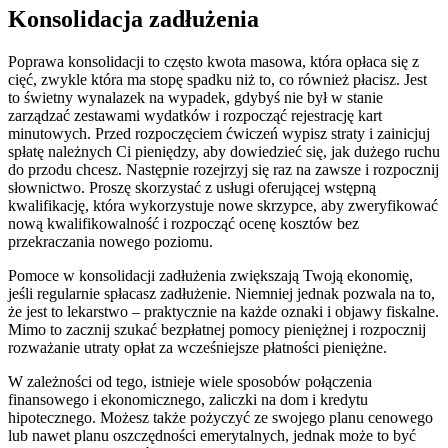
Konsolidacja zadłużenia
Poprawa konsolidacji to często kwota masowa, która opłaca się z
cięć, zwykle która ma stopę spadku niż to, co również płacisz. Jest
to świetny wynalazek na wypadek, gdybyś nie był w stanie
zarządzać zestawami wydatków i rozpocząć rejestrację kart
minutowych. Przed rozpoczęciem ćwiczeń wypisz straty i zainicjuj
spłatę należnych Ci pieniędzy, aby dowiedzieć się, jak dużego ruchu
do przodu chcesz. Następnie rozejrzyj się raz na zawsze i rozpocznij
słownictwo. Proszę skorzystać z usługi oferującej wstępną
kwalifikację, która wykorzystuje nowe skrzypce, aby zweryfikować
nową kwalifikowalność i rozpocząć ocenę kosztów bez
przekraczania nowego poziomu.
Pomoce w konsolidacji zadłużenia zwiększają Twoją ekonomię,
jeśli regularnie spłacasz zadłużenie. Niemniej jednak pozwala na to,
że jest to lekarstwo – praktycznie na każde oznaki i objawy fiskalne.
Mimo to zacznij szukać bezpłatnej pomocy pieniężnej i rozpocznij
rozważanie utraty opłat za wcześniejsze płatności pieniężne.
W zależności od tego, istnieje wiele sposobów połączenia
finansowego i ekonomicznego, zaliczki na dom i kredytu
hipotecznego. Możesz także pożyczyć ze swojego planu cenowego
lub nawet planu oszczędności emerytalnych, jednak może to być