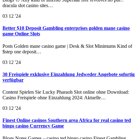
dracula slot casino sites…
03
12 '24
Better $10 Deposit Gambling enterprises golden mane casino
game Online Slots
Posts Golden mane casino game | Desk & Slot Minimums Kind of
$step one deposit…
03
12 '24
30 Freispiele exklusive Einzahlung Jedweder Angebote sofortig
verfügbar
Content Spielen Sie Lucky Pharaoh Slot online ohne Download:
Casino Freispiele ohne Einzahlung 2024: Aktuelle…
03
12 '24
Finest Online casinos Southern area Africa for real casino ted
bingo casino Currency Game
Blogs Notes Games – casino ted bingo casino Finest Gambling