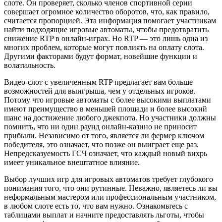
слоте. Он проверяет, сколько членов спортивной серии
совершает огромное количество оборотов, что, как правило,
считается пропорцией. Эта информация помогает участникам
найти подходящие игровые автоматы, чтобы предотвратить
снижение RTP в онлайн-играх. Но RTP — это лишь одна из
многих проблем, которые могут повлиять на оплату слота.
Другими факторами будут формат, новейшие функции и
волатильность.
Видео-слот с увеличенным RTP предлагает вам больше
возможностей для выигрыша, чем у отдельных игроков.
Потому что игровые автоматы с более высокими выплатами
имеют преимущество в меньшей площади и более высокий
шанс на достижение любого джекпота. Но участники должны
помнить, что ни один раунд онлайн-казино не приносит
прибыли. Независимо от того, является ли фермер ключом
победителя, это означает, что позже он выиграет еще раз.
Непредсказуемость ГСЧ означает, что каждый новый вихрь
имеет уникальное внештатное влияние.
Выбор лучших игр для игровых автоматов требует глубокого
понимания того, что они рутинные. Неважно, являетесь ли вы
неформальным мастером или профессиональным участником,
в любом слоте есть то, что вам нужно. Ознакомьтесь с
таблицами выплат и начните предоставлять льготы, чтобы