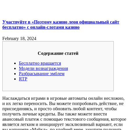
Участвуйте в «Поэтому казино леон официальный сайт
бесплатно» с онлайн-слотами казино
February 18, 2024
Содержание статей
Бесплатно вращается
Модели вознаграждения
Разбрасывание эмблем
RTP
Наслаждаться играми в игровые автоматы онлайн несложно,
и их легко переносить. Вы можете попробовать действие, не
присоединяясь, и просто обновить любой контент, чтобы
получить личные кредиты.
Вы также можете внести
авансовый платеж с помощью текстового сообщения, которое
является легким и инициирует эксклюзивный вариант, если
вы напишете «Майкл», по крайней мере, захотите получить