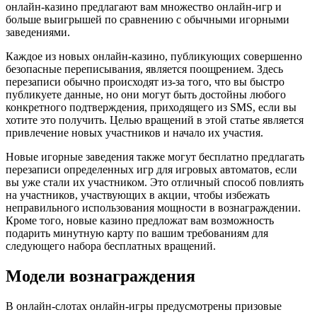
онлайн-казино предлагают вам множество онлайн-игр и
больше выигрышей по сравнению с обычными игорными
заведениями.
Каждое из новых онлайн-казино, публикующих совершенно
безопасные переписывания, является поощрением. Здесь
перезаписи обычно происходят из-за того, что вы быстро
публикуете данные, но они могут быть достойны любого
конкретного подтверждения, приходящего из SMS, если вы
хотите это получить. Целью вращений в этой статье является
привлечение новых участников и начало их участия.
Новые игорные заведения также могут бесплатно предлагать
перезаписи определенных игр для игровых автоматов, если
вы уже стали их участником. Это отличный способ повлиять
на участников, участвующих в акции, чтобы избежать
неправильного использования мощности в вознаграждении.
Кроме того, новые казино предложат вам возможность
подарить минутную карту по вашим требованиям для
следующего набора бесплатных вращений.
Модели вознаграждения
В онлайн-слотах онлайн-игры предусмотрены призовые