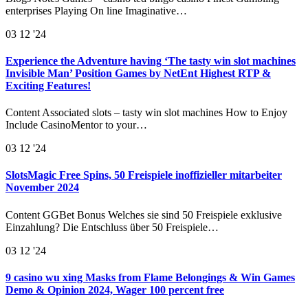
enterprises Playing On line Imaginative…
03
12 '24
Experience the Adventure having ‘The tasty win slot machines
Invisible Man’ Position Games by NetEnt Highest RTP &
Exciting Features!
Content Associated slots – tasty win slot machines How to Enjoy
Include CasinoMentor to your…
03
12 '24
SlotsMagic Free Spins, 50 Freispiele inoffizieller mitarbeiter
November 2024
Content GGBet Bonus Welches sie sind 50 Freispiele exklusive
Einzahlung? Die Entschluss über 50 Freispiele…
03
12 '24
9 casino wu xing Masks from Flame Belongings & Win Games
Demo & Opinion 2024, Wager 100 percent free