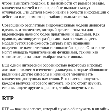
чтобы выиграть подарки. В зависимости от размера звезды,
количества матчей и ставок, любые выплаты могут
отличаться. Эти детали можно найти в области информации о
действии или, возможно, в таблице выплат слота.
Совершенно бесплатные гидромассажные модели являются
идеальным элементом, который делает автоматы для
видеопокера намного более приятными и щедрыми. Как
правило, активируется разбросанными значками, здесь
моделируется возможность сыграть пару вращений,
полученные вами счетчики истощают банкролл. Они также
могут обладать удивительными функциями, такими как
множители, и начинать выбрасывать символы.
Еще одной интересной особенностью некоторых игровых
автоматов является изменение джокеров, которые обновляют
различные другие символы и начинают увеличивать
количество доступных вам очков. Его нелегко получить в
каждом выпуске игрового автомата, но его стоит изучить,
если вы ищете другие варианты, чтобы получить его.
RTP
RTP — важный аспект, который нужно обнаружить в онлайн-