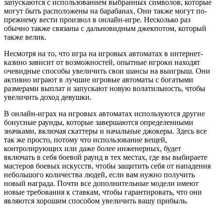
запускаются с использованием выбранных символов, которые
могут быть расположены на барабанах. Они также могут по-
прежнему вести произвол в онлайн-игре. Несколько раз
обычно также связаны с дальновидным джекпотом, который
также велик.
Несмотря на то, что игра на игровых автоматах в интернет-
казино зависит от возможностей, опытные игроки находят
очевидные способы увеличить свои шансы на выигрыш. Они
активно играют в лучшие игровые автоматы с богатыми
размерами выплат и запускают новую волатильность, чтобы
увеличить доход девушки.
В онлайн-играх на игровых автоматах используются другие
бонусные раунды, которые завершаются определенными
значками, включая скаттеры и начальные джокеры. Здесь все
так же просто, потому что использование вещей,
контролирующих или даже более инженерных, будет
включать в себя боевой раунд в тех местах, где вы выбираете
мастеров боевых искусств, чтобы защитить себя от нападения
небольшого количества людей, если вам нужно получить
новый награда. Почти все дополнительные модели имеют
новые требования к ставкам, чтобы гарантировать, что они
являются хорошим способом увеличить вашу прибыль.