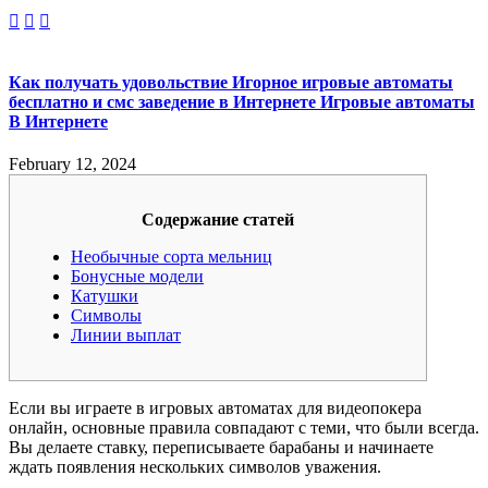



Как получать удовольствие Игорное игровые автоматы
бесплатно и смс заведение в Интернете Игровые автоматы
В Интернете
February 12, 2024
Содержание статей
Необычные сорта мельниц
Бонусные модели
Катушки
Символы
Линии выплат
Если вы играете в игровых автоматах для видеопокера
онлайн, основные правила совпадают с теми, что были всегда.
Вы делаете ставку, переписываете барабаны и начинаете
ждать появления нескольких символов уважения.