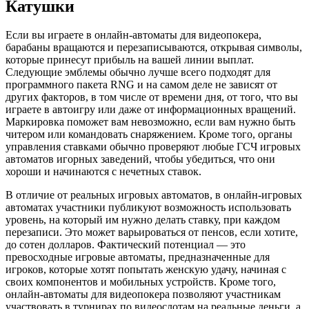
Катушки
Если вы играете в онлайн-автоматы для видеопокера,
барабаны вращаются и перезаписываются, открывая символы,
которые принесут прибыль на вашей линии выплат.
Следующие эмблемы обычно лучше всего подходят для
программного пакета RNG и на самом деле не зависят от
других факторов, в том числе от времени дня, от того, что вы
играете в автоигру или даже от информационных вращений.
Маркировка поможет вам невозможно, если вам нужно быть
читером или командовать снаряжением. Кроме того, органы
управления ставками обычно проверяют любые ГСЧ игровых
автоматов игорных заведений, чтобы убедиться, что они
хороши и начинаются с нечетных ставок.
В отличие от реальных игровых автоматов, в онлайн-игровых
автоматах участники публикуют возможность использовать
уровень, на который им нужно делать ставку, при каждом
перезаписи. Это может варьироваться от пенсов, если хотите,
до сотен долларов. Фактический потенциал — это
превосходные игровые автоматы, предназначенные для
игроков, которые хотят попытать женскую удачу, начиная с
своих компонентов и мобильных устройств. Кроме того,
онлайн-автоматы для видеопокера позволяют участникам
участвовать в турнирах по видеослотам на реальные деньги, а