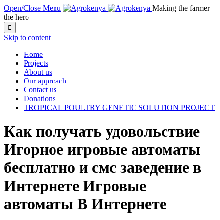
Open/Close Menu
Making the farmer
the hero

Skip to content
Home
Projects
About us
Our approach
Contact us
Donations
TROPICAL POULTRY GENETIC SOLUTION PROJECT
Как получать удовольствие
Игорное игровые автоматы
бесплатно и смс заведение в
Интернете Игровые
автоматы В Интернете