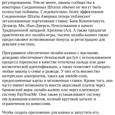
регулированием. Тем не менее, законы сообщества в
некоторых Соединенных Штатах обычно не могут быть
полностью пойманы. Следовательно, более эффективные
Соединенные Штаты Америки теперь публикуют
легализованные портативные ставки: Банк Коннектикута,
Делавэр, Ми, Нью-Джерси, Пенсильвания и начало
Традиционной западной Аризоны (Аз). А также предлагая
практически все онлайн-игры, тысячи онлайн-казино также
предоставляют всевозможные бонусы за регистрацию для
девушек-участниц.
Программное обеспечение онлайн-казино с высокими
доходами обеспечивает безопасный доступ с использованием
процесса переписки в качестве отпечатка пальца или даже
косметической идентификации, а также позволяет соблюдать
любые законы о семье и разводе. У них есть множество
интересных альтернатив, таких как mirielle-costs,
предоплаченные карты и мгновенные ставки. Кроме того, они
часто имеют возможность внести авансовый платеж через
банковский ящик онлайн-казино или через платежную
систему PayNearMe. Они также устанавливают систему
обслуживания клиентов, полный круговой каталог и
ограничения по комиссиям.
Чтобы создать приложение для казино и запустить его,