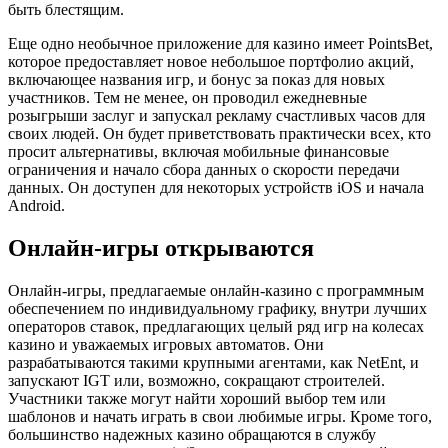
быть блестящим.
Еще одно необычное приложение для казино имеет PointsBet,
которое предоставляет новое небольшое портфолио акций,
включающее названия игр, и бонус за показ для новых
участников. Тем не менее, он проводил ежедневные
розыгрыши заслуг и запускал рекламу счастливых часов для
своих людей. Он будет приветствовать практически всех, кто
просит альтернативы, включая мобильные финансовые
ограничения и начало сбора данных о скорости передачи
данных. Он доступен для некоторых устройств iOS и начала
Android.
Онлайн-игры открываются
Онлайн-игры, предлагаемые онлайн-казино с программным
обеспечением по индивидуальному графику, внутри лучших
операторов ставок, предлагающих целый ряд игр на колесах
казино и уважаемых игровых автоматов. Они
разрабатываются такими крупными агентами, как NetEnt, и
запускают IGT или, возможно, сокращают строителей.
Участники также могут найти хороший выбор тем или
шаблонов и начать играть в свои любимые игры. Кроме того,
большинство надежных казино обращаются в службу