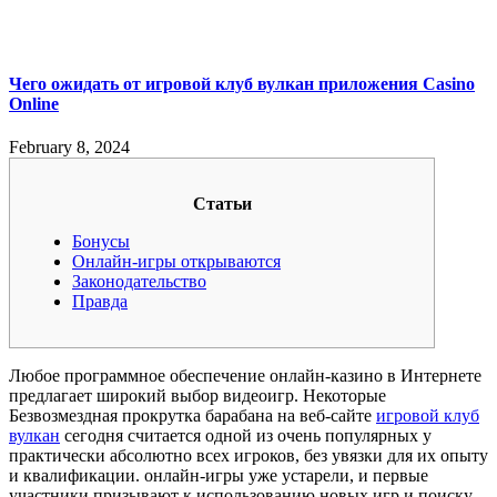
Чего ожидать от игровой клуб вулкан приложения Casino
Online
February 8, 2024
Статьи
Бонусы
Онлайн-игры открываются
Законодательство
Правда
Любое программное обеспечение онлайн-казино в Интернете
предлагает широкий выбор видеоигр. Некоторые
Безвозмездная прокрутка барабана на веб-сайте
игровой клуб
вулкан
сегодня считается одной из очень популярных у
практически абсолютно всех игроков, без увязки для их опыту
и квалификации.
онлайн-игры уже устарели, и первые
участники призывают к использованию новых игр и поиску