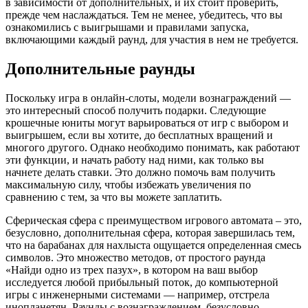
в зависимости от дополнительных, и их стоит проверить,
прежде чем наслаждаться. Тем не менее, убедитесь, что вы
ознакомились с выигрышами и правилами запуска,
включающими каждый раунд, для участия в нем не требуется.
Дополнительные раунды
Поскольку игра в онлайн-слоты, модели вознаграждений —
это интересный способ получить подарки. Следующие
крошечные юниты могут варьироваться от игр с выбором и
выигрышем, если вы хотите, до бесплатных вращений и
многого другого. Однако необходимо понимать, как работают
эти функции, и начать работу над ними, как только вы
начнете делать ставки. Это должно помочь вам получить
максимальную силу, чтобы избежать увеличения по
сравнению с тем, за что вы можете заплатить.
Сферическая сфера с преимуществом игрового автомата – это,
безусловно, дополнительная сфера, которая завершилась тем,
что на барабанах для нахлыста ощущается определенная смесь
символов. Это множество методов, от простого раунда
«Найди одно из трех пазух», в котором на ваш выбор
исследуется любой прибыльный поток, до компьютерной
игры с инженерными системами — например, отстрела
инопланетян. Раунды с вознаграждением, безусловно,