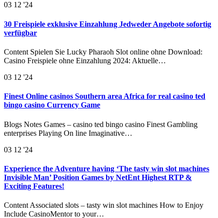
03
12 '24
30 Freispiele exklusive Einzahlung Jedweder Angebote sofortig
verfügbar
Content Spielen Sie Lucky Pharaoh Slot online ohne Download:
Casino Freispiele ohne Einzahlung 2024: Aktuelle…
03
12 '24
Finest Online casinos Southern area Africa for real casino ted
bingo casino Currency Game
Blogs Notes Games – casino ted bingo casino Finest Gambling
enterprises Playing On line Imaginative…
03
12 '24
Experience the Adventure having ‘The tasty win slot machines
Invisible Man’ Position Games by NetEnt Highest RTP &
Exciting Features!
Content Associated slots – tasty win slot machines How to Enjoy
Include CasinoMentor to your…