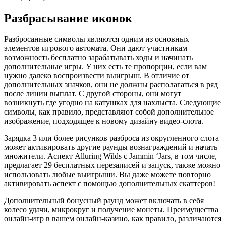
Разбрасывание иконок
Разбросанные символы являются одним из основных
элементов игрового автомата. Они дают участникам
возможность бесплатно зарабатывать ходы и начинать
дополнительные игры. У них есть те пропорции, если вам
нужно далеко воспроизвести выигрыш. В отличие от
дополнительных значков, они не должны располагаться в ряд
после линии выплат. С другой стороны, они могут
возникнуть где угодно на катушках для нахлыста. Следующие
символы, как правило, представляют собой дополнительное
изображение, подходящее к новому дизайну видео-слота.
Зарядка 3 или более рисунков разброса из округленного слота
может активировать другие раунды вознаграждений и начать
множители. Аспект Alluring Wilds с Jammin ‘Jars, в том числе,
предлагает 29 бесплатных перезаписей и запуск, также можно
использовать любые выигрыши. Вы даже можете повторно
активировать аспект с помощью дополнительных скаттеров!
Дополнительный бонусный раунд может включать в себя
колесо удачи, микрокруг и получение монеты. Преимущества
онлайн-игр в вашем онлайн-казино, как правило, различаются