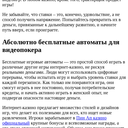
игры!
Не забывайте, что ставки – это, конечно, удовольствие, а не
способ получить напряжение.
Попытайтесь превратить их в
деньги, привязанные к дальнейшему развитию, и начните
путь вверх, если проиграете.
Абсолютно бесплатные автоматы для
видеопокера
Бесплатные игровые автоматы — это простой способ играть в
различные другие игры интернет-казино, не рискуя
реальными деньгами. Люди могут использовать цифровые
перерывы, чтобы испытать игру и выбрать уровень ставки для
каждой перезаписи. Как только им понравится игра, они
смогут играть в нее постоянно, получая потребительские
кредиты, и начать активно играть в женский опыт, не
подвергая опасности настоящие деньги.
Интернет-казино предлагает множество стилей и дизайнов
игр, что делает их полезными для всех, кто ищет новые
развлечения. Игроки зарабатывают в
Пин Ап казино
официальный
крупные бонусы и всевозможные награды, а