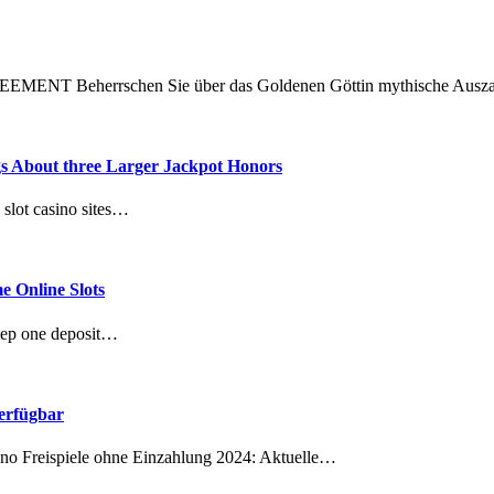
NT Beherrschen Sie über das Goldenen Göttin mythische Ausz
ngs About three Larger Jackpot Honors
 slot casino sites…
e Online Slots
tep one deposit…
verfügbar
ino Freispiele ohne Einzahlung 2024: Aktuelle…