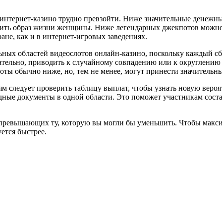
 в интернет-казино трудно превзойти. Ниже значительные денеж
нить образ жизни женщины. Ниже легендарных джекпотов можно 
не, как и в интернет-игровых заведениях.
ых областей видеослотов онлайн-казино, поскольку каждый сбо
вательно, приводить к случайному совпадению или к округлению
ты обычно ниже, но, тем не менее, могут принести значительны
м следует проверить таблицу выплат, чтобы узнать новую вероят
дные документы в одной области. Это поможет участникам состав
к, превышающих ту, которую вы могли бы уменьшить. Чтобы мак
ется быстрее.