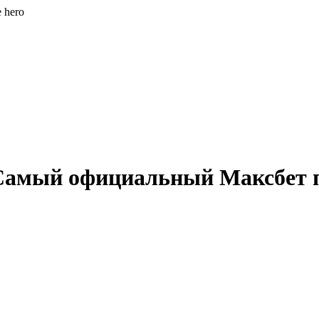
e hero
Самый официальный Максбет 