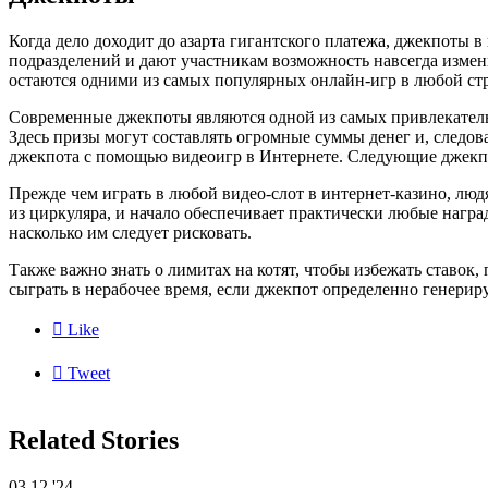
Когда дело доходит до азарта гигантского платежа, джекпоты
подразделений и дают участникам возможность навсегда изме
остаются одними из самых популярных онлайн-игр в любой стра
Современные джекпоты являются одной из самых привлекательн
Здесь призы могут составлять огромные суммы денег и, следо
джекпота с помощью видеоигр в Интернете. Следующие джекпо
Прежде чем играть в любой видео-слот в интернет-казино, людя
из циркуляра, и начало обеспечивает практически любые награ
насколько им следует рисковать.
Также важно знать о лимитах на котят, чтобы избежать ставо
сыграть в нерабочее время, если джекпот определенно генериру

Like

Tweet
Related Stories
03
12 '24