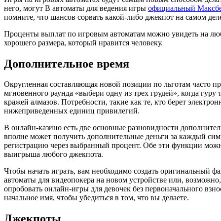
него, могут В автоматы для ведения игры
официальный Максб
помните, что шансов сорвать какой-либо джекпот на самом де
Проценты выплат по игровым автоматам можно увидеть на любо
хорошего размера, который нравится человеку.
Дополнительное время
Округленная составляющая новой позиции по льготам часто пр
мгновенного раунда «выбери одну из трех грудей», когда гур
кражей алмазов. Потребности, такие как те, кто берет электр
нижеприведенных единиц привилегий.
В онлайн-казино есть две основные разновидности дополните
вполне может получить дополнительные деньги за каждый сим
регистрацию через выбранный процент. Обе эти функции можн
выигрыша любого джекпота.
Чтобы начать играть, вам необходимо создать оригинальный фа
автоматы для видеопокера на новом устройстве или, возможно
опробовать онлайн-игры для девочек без первоначального взно
начальное имя, чтобы убедиться в том, что вы делаете.
Джекпоты