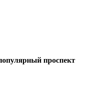
популярный проспект