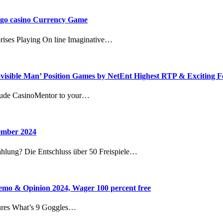
bingo casino Currency Game
rises Playing On line Imaginative…
nvisible Man’ Position Games by NetEnt Highest RTP & Exciting F
clude CasinoMentor to your…
vember 2024
ahlung? Die Entschluss über 50 Freispiele…
mo & Opinion 2024, Wager 100 percent free
ures What’s 9 Goggles…