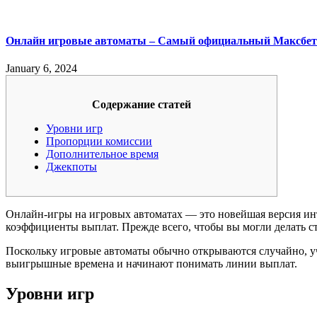
Онлайн игровые автоматы – Самый официальный Максбет 
January 6, 2024
Содержание статей
Уровни игр
Пропорции комиссии
Дополнительное время
Джекпоты
Онлайн-игры на игровых автоматах — это новейшая версия инт
коэффициенты выплат. Прежде всего, чтобы вы могли делать ст
Поскольку игровые автоматы обычно открываются случайно, 
выигрышные времена и начинают понимать линии выплат.
Уровни игр