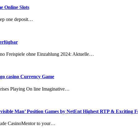
e Online Slots
tep one deposit…
verfügbar
ino Freispiele ohne Einzahlung 2024: Aktuelle…
bingo casino Currency Game
rises Playing On line Imaginative…
nvisible Man’ Position Games by NetEnt Highest RTP & Exciting F
clude CasinoMentor to your…