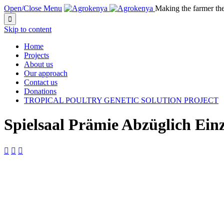
Open/Close Menu
Making the farmer th

Skip to content
Home
Projects
About us
Our approach
Contact us
Donations
TROPICAL POULTRY GENETIC SOLUTION PROJECT
Spielsaal Prämie Abzüglich Ein


