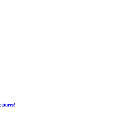
eatures!