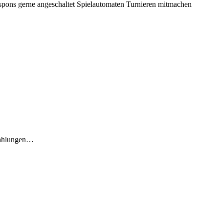
respons gerne angeschaltet Spielautomaten Turnieren mitmachen
ahlungen…