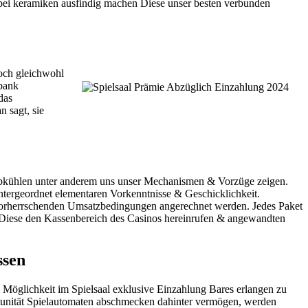
 – bei keramiken ausfindig machen Diese unser besten verbunden
noch gleichwohl
bank
das
 sagt, sie
egs abkühlen unter anderem uns unser Mechanismen & Vorzüge zeigen.
untergeordnet elementaren Vorkenntnisse & Geschicklichkeit.
 vorherrschenden Umsatzbedingungen angerechnet werden. Jedes Paket
in Diese den Kassenbereich des Casinos hereinrufen & angewandten
ssen
 Möglichkeit im Spielsaal exklusive Einzahlung Bares erlangen zu
portunität Spielautomaten abschmecken dahinter vermögen, werden