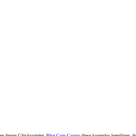
nen ferner Glücksspieler,
Pilot Coin Casino
diese kostenlos beteiligen, 