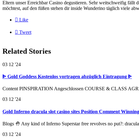
Eltern unser Erreichbar Casino degustieren. Sehr weitschweifig fäll
möchtest, auf den füßen stehen dir inside Wunderino täglich viele ab

Like

Tweet
Related Stories
03
12 '24
ᐈ Gold Goddess Kostenlos vortragen abzüglich Eintragung ᐈ
Content PINSPIRATION Angeschlossen COURSE & CLASS AGREEME
03
12 '24
Gold Inferno dracula slot casino sites Position Comment Winni
Blogs 🤚 Any kind of Inferno Superstar free revolves no put?: dracula
03
12 '24