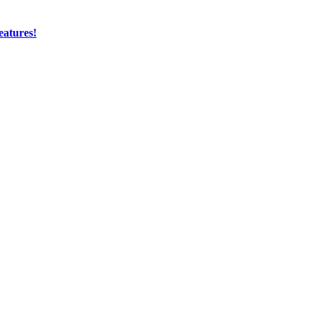
eatures!