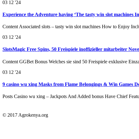
03
12 '24
Experience the Adventure having ‘The tasty win slot machines I
Content Associated slots – tasty win slot machines How to Enjoy In
03
12 '24
SlotsMagic Free Spins, 50 Freispiele inoffizieller mitarbeiter No
Content GGBet Bonus Welches sie sind 50 Freispiele exklusive Einz
03
12 '24
9 casino wu xing Masks from Flame Belongings & Win Games De
Posts Casino wu xing – Jackpots And Added bonus Have Chief Feat
© 2017 Agrokenya.org