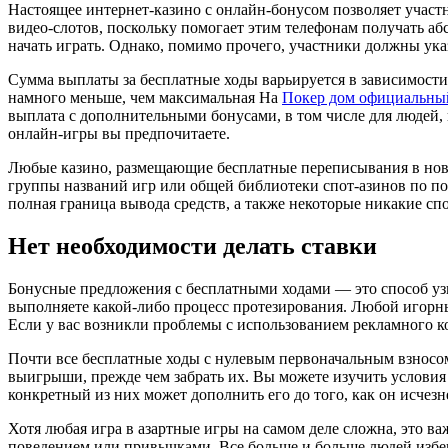
Настоящее интернет-казино с онлайн-бонусом позволяет участ
видео-слотов, поскольку помогает этим телефонам получать а
начать играть. Однако, помимо прочего, участники должны ук
Сумма выплаты за бесплатные ходы варьируется в зависимости
намного меньше, чем максимальная На
Покер дом официальны
выплата с дополнительными бонусами, в том числе для людей, 
онлайн-игры вы предпочитаете.
Любые казино, размещающие бесплатные переписывания в ново
группы названий игр или общей библиотеки спот-азинов по по
полная граница вывода средств, а также некоторые никакие сп
Нет необходимости делать ставки
Бонусные предложения с бесплатными ходами — это способ узн
выполняете какой-либо процесс протезирования. Любой игорны
Если у вас возникли проблемы с использованием рекламного к
Почти все бесплатные ходы с нулевым первоначальным взносом 
выигрыши, прежде чем забрать их. Вы можете изучить условия
конкретный из них может дополнить его до того, как он исчезн
Хотя любая игра в азартные игры на самом деле сложна, это в
поведением или привычками. Все больше и больше людей избега