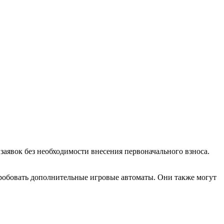
заявок без необходимости внесения первоначального взноса.
пробовать дополнительные игровые автоматы.
Они также могут