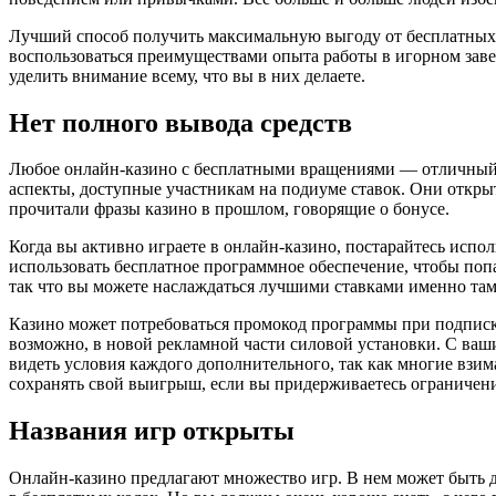
Лучший способ получить максимальную выгоду от бесплатных 
воспользоваться преимуществами опыта работы в игорном зав
уделить внимание всему, что вы в них делаете.
Нет полного вывода средств
Любое онлайн-казино с бесплатными вращениями — отличный с
аспекты, доступные участникам на подиуме ставок. Они открыт
прочитали фразы казино в прошлом, говорящие о бонусе.
Когда вы активно играете в онлайн-казино, постарайтесь испол
использовать бесплатное программное обеспечение, чтобы попа
так что вы можете наслаждаться лучшими ставками именно там,
Казино может потребоваться промокод программы при подписк
возможно, в новой рекламной части силовой установки. С ваш
видеть условия каждого дополнительного, так как многие взим
сохранять свой выигрыш, если вы придерживаетесь ограничени
Названия игр открыты
Онлайн-казино предлагают множество игр. В нем может быть д