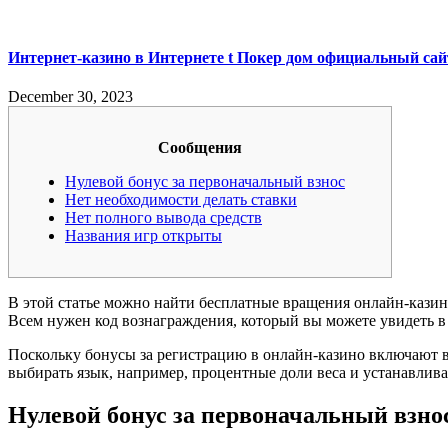
Интернет-казино в Интернете t Покер дом официальный са
December 30, 2023
Сообщения
Нулевой бонус за первоначальный взнос
Нет необходимости делать ставки
Нет полного вывода средств
Названия игр открыты
В этой статье можно найти бесплатные вращения онлайн-казино
Всем нужен код вознаграждения, который вы можете увидеть в
Поскольку бонусы за регистрацию в онлайн-казино включают в
выбирать язык, например, процентные доли веса и устанавлив
Нулевой бонус за первоначальный взно