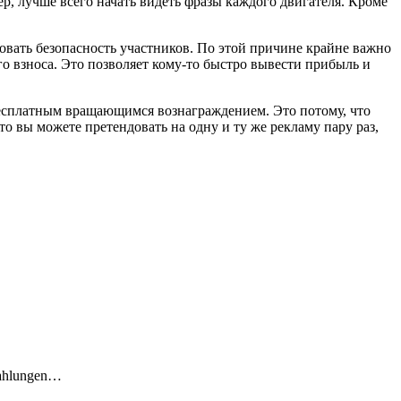
ер, лучше всего начать видеть фразы каждого двигателя. Кроме
ровать безопасность участников. По этой причине крайне важно
го взноса. Это позволяет кому-то быстро вывести прибыль и
 бесплатным вращающимся вознаграждением. Это потому, что
то вы можете претендовать на одну и ту же рекламу пару раз,
ahlungen…