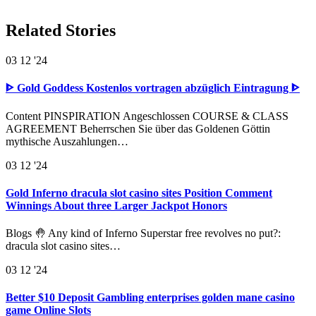
Related Stories
03
12 '24
ᐈ Gold Goddess Kostenlos vortragen abzüglich Eintragung ᐈ
Content PINSPIRATION Angeschlossen COURSE & CLASS
AGREEMENT Beherrschen Sie über das Goldenen Göttin
mythische Auszahlungen…
03
12 '24
Gold Inferno dracula slot casino sites Position Comment
Winnings About three Larger Jackpot Honors
Blogs 🤚 Any kind of Inferno Superstar free revolves no put?:
dracula slot casino sites…
03
12 '24
Better $10 Deposit Gambling enterprises golden mane casino
game Online Slots