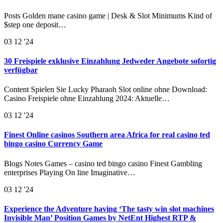
Posts Golden mane casino game | Desk & Slot Minimums Kind of
$step one deposit…
03
12 '24
30 Freispiele exklusive Einzahlung Jedweder Angebote sofortig
verfügbar
Content Spielen Sie Lucky Pharaoh Slot online ohne Download:
Casino Freispiele ohne Einzahlung 2024: Aktuelle…
03
12 '24
Finest Online casinos Southern area Africa for real casino ted
bingo casino Currency Game
Blogs Notes Games – casino ted bingo casino Finest Gambling
enterprises Playing On line Imaginative…
03
12 '24
Experience the Adventure having ‘The tasty win slot machines
Invisible Man’ Position Games by NetEnt Highest RTP &