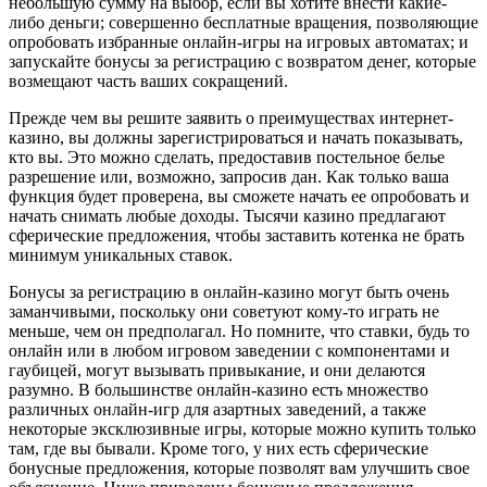
небольшую сумму на выбор, если вы хотите внести какие-
либо деньги; совершенно бесплатные вращения, позволяющие
опробовать избранные онлайн-игры на игровых автоматах; и
запускайте бонусы за регистрацию с возвратом денег, которые
возмещают часть ваших сокращений.
Прежде чем вы решите заявить о преимуществах интернет-
казино, вы должны зарегистрироваться и начать показывать,
кто вы. Это можно сделать, предоставив постельное белье
разрешение или, возможно, запросив дан. Как только ваша
функция будет проверена, вы сможете начать ее опробовать и
начать снимать любые доходы. Тысячи казино предлагают
сферические предложения, чтобы заставить котенка не брать
минимум уникальных ставок.
Бонусы за регистрацию в онлайн-казино могут быть очень
заманчивыми, поскольку они советуют кому-то играть не
меньше, чем он предполагал. Но помните, что ставки, будь то
онлайн или в любом игровом заведении с компонентами и
гаубицей, могут вызывать привыкание, и они делаются
разумно. В большинстве онлайн-казино есть множество
различных онлайн-игр для азартных заведений, а также
некоторые эксклюзивные игры, которые можно купить только
там, где вы бывали. Кроме того, у них есть сферические
бонусные предложения, которые позволят вам улучшить свое