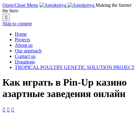
Open/Close Menu
Making the farmer
the hero

Skip to content
Home
Projects
About us
Our approach
Contact us
Donations
TROPICAL POULTRY GENETIC SOLUTION PROJECT
Как играть в Pin-Up казино
азартные заведения онлайн


