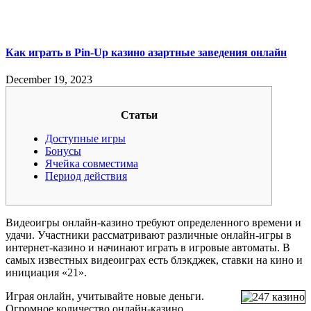
Как играть в Pin-Up казино азартные заведения онлайн
December 19, 2023
Статьи
Доступные игры
Бонусы
Ячейка совместима
Период действия
Видеоигры онлайн-казино требуют определенного времени и
удачи. Участники рассматривают различные онлайн-игры в
интернет-казино и начинают играть в игровые автоматы. В
самых известных видеоиграх есть блэкджек, ставки на кино и
инициация «21».
Играя онлайн, учитывайте новые деньги.
Огромное количество онлайн-казино