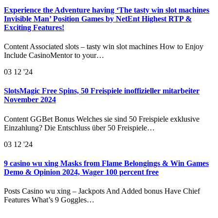
Experience the Adventure having ‘The tasty win slot machines
Invisible Man’ Position Games by NetEnt Highest RTP &
Exciting Features!
Content Associated slots – tasty win slot machines How to Enjoy
Include CasinoMentor to your…
03
12 '24
SlotsMagic Free Spins, 50 Freispiele inoffizieller mitarbeiter
November 2024
Content GGBet Bonus Welches sie sind 50 Freispiele exklusive
Einzahlung? Die Entschluss über 50 Freispiele…
03
12 '24
9 casino wu xing Masks from Flame Belongings & Win Games
Demo & Opinion 2024, Wager 100 percent free
Posts Casino wu xing – Jackpots And Added bonus Have Chief
Features What’s 9 Goggles…