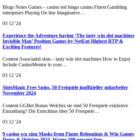
Blogs Notes Games – casino ted bingo casino Finest Gambling
enterprises Playing On line Imaginative…
03
12 '24
Experience the Adventure having ‘The tasty win slot machines
Invisible Man’ Position Games by NetEnt Highest RTP &
Exciting Features!
Content Associated slots – tasty win slot machines How to Enjoy
Include CasinoMentor to your…
03
12 '24
SlotsMagic Free Spins, 50 Freispiele inoffizieller mitarbeiter
November 2024
Content GGBet Bonus Welches sie sind 50 Freispiele exklusive
Einzahlung? Die Entschluss über 50 Freispiele…
03
12 '24
9 casino wu xing Masks from Flame Belongings & Win Games
Demo & Opinion 2024, Wager 100 percent free