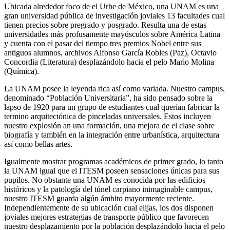
Ubicada alrededor foco de el Urbe de México, una UNAM es una
gran universidad pública de investigación joviales 13 facultades cual
tienen precios sobre pregrado y posgrado. Resulta una de estas
universidades más profusamente mayúsculos sobre América Latina
y cuenta con el pasar del tiempo tres premios Nobel entre sus
antiguos alumnos, archivos Alfonso García Robles (Paz), Octavio
Concordia (Literatura) desplazándolo hacia el pelo Mario Molina
(Química).
La UNAM posee la leyenda rica así­ como variada. Nuestro campus,
denominado “Población Universitaria”, ha sido pensado sobre la
lapso de 1920 para un grupo de estudiantes cual querían fabricar la
termino arquitectónica de pinceladas universales. Estos incluyen
nuestro explosión an una formación, una mejora de el clase sobre
biografía y también en la integración entre urbanística, arquitectura
así­ como bellas artes.
Igualmente mostrar programas académicos de primer grado, lo tanto
la UNAM igual que el ITESM poseen sensaciones únicas para sus
pupilos. No obstante una UNAM es conocida por las edificios
históricos y la patologí­a del túnel carpiano inimaginable campus,
nuestro ITESM guarda algún ámbito mayormente reciente.
Independientemente de su ubicación cual elijas, los dos disponen
joviales mejores estrategias de transporte público que favorecen
nuestro desplazamiento por la población desplazándolo hacia el pelo