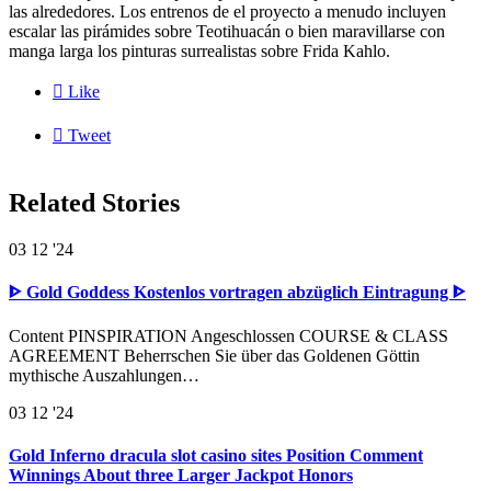
las alrededores. Los entrenos de el proyecto a menudo incluyen
escalar las pirámides sobre Teotihuacán o bien maravillarse con
manga larga los pinturas surrealistas sobre Frida Kahlo.

Like

Tweet
Related Stories
03
12 '24
ᐈ Gold Goddess Kostenlos vortragen abzüglich Eintragung ᐈ
Content PINSPIRATION Angeschlossen COURSE & CLASS
AGREEMENT Beherrschen Sie über das Goldenen Göttin
mythische Auszahlungen…
03
12 '24
Gold Inferno dracula slot casino sites Position Comment
Winnings About three Larger Jackpot Honors