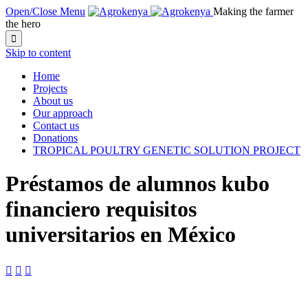
Open/Close Menu
Making the farmer
the hero

Skip to content
Home
Projects
About us
Our approach
Contact us
Donations
TROPICAL POULTRY GENETIC SOLUTION PROJECT
Préstamos de alumnos kubo
financiero requisitos
universitarios en México


