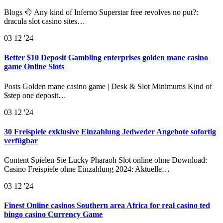
Blogs 🤚 Any kind of Inferno Superstar free revolves no put?:
dracula slot casino sites…
03
12 '24
Better $10 Deposit Gambling enterprises golden mane casino
game Online Slots
Posts Golden mane casino game | Desk & Slot Minimums Kind of
$step one deposit…
03
12 '24
30 Freispiele exklusive Einzahlung Jedweder Angebote sofortig
verfügbar
Content Spielen Sie Lucky Pharaoh Slot online ohne Download:
Casino Freispiele ohne Einzahlung 2024: Aktuelle…
03
12 '24
Finest Online casinos Southern area Africa for real casino ted
bingo casino Currency Game