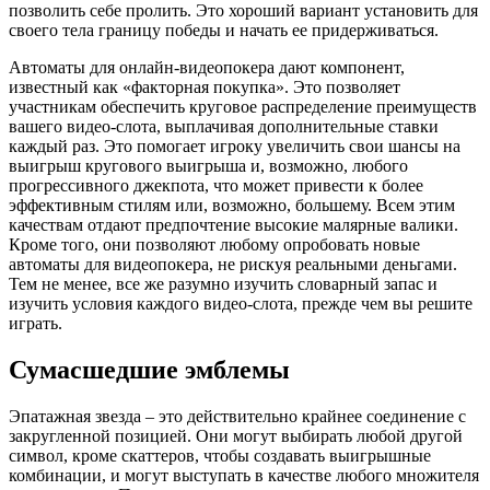
позволить себе пролить. Это хороший вариант установить для
своего тела границу победы и начать ее придерживаться.
Автоматы для онлайн-видеопокера дают компонент,
известный как «факторная покупка». Это позволяет
участникам обеспечить круговое распределение преимуществ
вашего видео-слота, выплачивая дополнительные ставки
каждый раз. Это помогает игроку увеличить свои шансы на
выигрыш кругового выигрыша и, возможно, любого
прогрессивного джекпота, что может привести к более
эффективным стилям или, возможно, большему. Всем этим
качествам отдают предпочтение высокие малярные валики.
Кроме того, они позволяют любому опробовать новые
автоматы для видеопокера, не рискуя реальными деньгами.
Тем не менее, все же разумно изучить словарный запас и
изучить условия каждого видео-слота, прежде чем вы решите
играть.
Сумасшедшие эмблемы
Эпатажная звезда – это действительно крайнее соединение с
закругленной позицией. Они могут выбирать любой другой
символ, кроме скаттеров, чтобы создавать выигрышные
комбинации, и могут выступать в качестве любого множителя