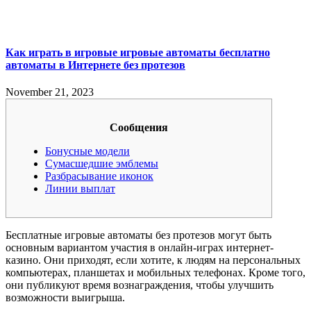
Как играть в игровые игровые автоматы бесплатно
автоматы в Интернете без протезов
November 21, 2023
Сообщения
Бонусные модели
Сумасшедшие эмблемы
Разбрасывание иконок
Линии выплат
Бесплатные игровые автоматы без протезов могут быть
основным вариантом участия в онлайн-играх интернет-
казино. Они приходят, если хотите, к людям на персональных
компьютерах, планшетах и ​​мобильных телефонах. Кроме того,
они публикуют время вознаграждения, чтобы улучшить
возможности выигрыша.