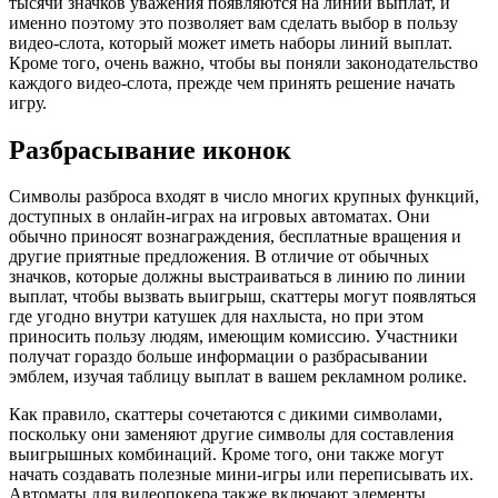
тысячи значков уважения появляются на линии выплат, и
именно поэтому это позволяет вам сделать выбор в пользу
видео-слота, который может иметь наборы линий выплат.
Кроме того, очень важно, чтобы вы поняли законодательство
каждого видео-слота, прежде чем принять решение начать
игру.
Разбрасывание иконок
Символы разброса входят в число многих крупных функций,
доступных в онлайн-играх на игровых автоматах. Они
обычно приносят вознаграждения, бесплатные вращения и
другие приятные предложения. В отличие от обычных
значков, которые должны выстраиваться в линию по линии
выплат, чтобы вызвать выигрыш, скаттеры могут появляться
где угодно внутри катушек для нахлыста, но при этом
приносить пользу людям, имеющим комиссию. Участники
получат гораздо больше информации о разбрасывании
эмблем, изучая таблицу выплат в вашем рекламном ролике.
Как правило, скаттеры сочетаются с дикими символами,
поскольку они заменяют другие символы для составления
выигрышных комбинаций. Кроме того, они также могут
начать создавать полезные мини-игры или переписывать их.
Автоматы для видеопокера также включают элементы