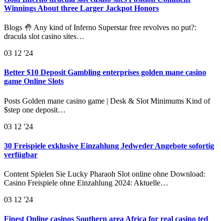
Winnings About three Larger Jackpot Honors
Blogs 🤚 Any kind of Inferno Superstar free revolves no put?:
dracula slot casino sites…
03
12 '24
Better $10 Deposit Gambling enterprises golden mane casino
game Online Slots
Posts Golden mane casino game | Desk & Slot Minimums Kind of
$step one deposit…
03
12 '24
30 Freispiele exklusive Einzahlung Jedweder Angebote sofortig
verfügbar
Content Spielen Sie Lucky Pharaoh Slot online ohne Download:
Casino Freispiele ohne Einzahlung 2024: Aktuelle…
03
12 '24
Finest Online casinos Southern area Africa for real casino ted