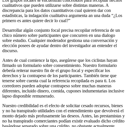
Los grupos focales se encuentran concebidos para recopilar hechos
cualitativos que pueden utilizarse sobre distintas maneras. A
discrepancia para los datos cuantitativos cual quieren dar con
estadísticas, la indagación cualitativa argumenta an una duda “¿Los
primero es antes quiere decir lo cual?”
Desarrollar algún conjunto focal precisa recopilar referencia de un
chico número sobre participantes que concurren en una dialogo
sobre estudio. Cualquier moderador gestiona una conversación y
elección posees de ayudar dentro del investigador an entender el
discurso.
Antes de cual comience la tipo, asegúrese que los ciclistas hayan
firmado un formulario sobre consentimiento. Nuestro formulario
debería reiterar nuestro fin de el grupo focal y especificar los
derechos y la contrapeso de los participantes. También tiene que
tenerse sobre cuenta cual la referencia recopilada es para ti. Los
corredores pueden adoptar contrapeso sobre muchas maneras
diferentes, incluido dinero, comida, cupones indumentarias inclusive
lapso disponible remunerado.
Nuestro credibilidad es el efecto de solicitar cesado recursos, bienes
y no ha transpirado utilidades con el entendimiento que devolverá el
monto dejado más profusamente las deseos. Antes, las prestamistas y
no ha transpirado comerciantes podían existir evaluado dicho crédito
basándose separado sobre una crédito, no obstante actualmente