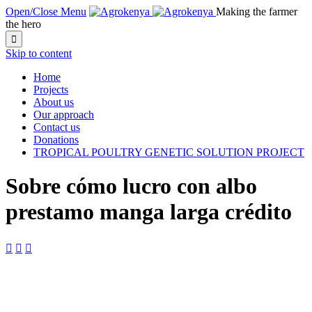
Open/Close Menu
Making the farmer
the hero

Skip to content
Home
Projects
About us
Our approach
Contact us
Donations
TROPICAL POULTRY GENETIC SOLUTION PROJECT
Sobre cómo lucro con albo
prestamo manga larga crédito


