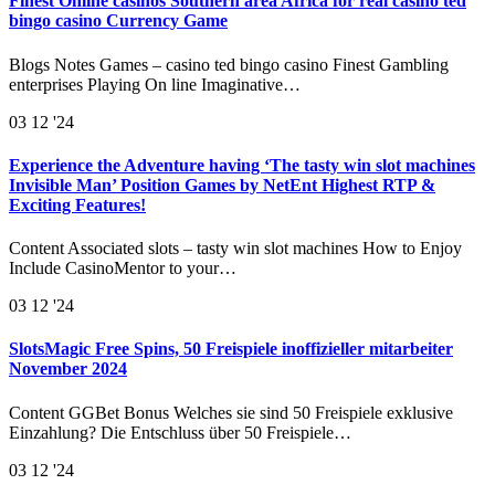
Finest Online casinos Southern area Africa for real casino ted
bingo casino Currency Game
Blogs Notes Games – casino ted bingo casino Finest Gambling
enterprises Playing On line Imaginative…
03
12 '24
Experience the Adventure having ‘The tasty win slot machines
Invisible Man’ Position Games by NetEnt Highest RTP &
Exciting Features!
Content Associated slots – tasty win slot machines How to Enjoy
Include CasinoMentor to your…
03
12 '24
SlotsMagic Free Spins, 50 Freispiele inoffizieller mitarbeiter
November 2024
Content GGBet Bonus Welches sie sind 50 Freispiele exklusive
Einzahlung? Die Entschluss über 50 Freispiele…
03
12 '24