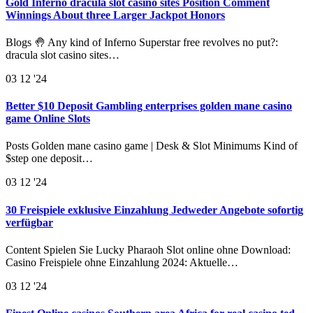
Gold Inferno dracula slot casino sites Position Comment
Winnings About three Larger Jackpot Honors
Blogs 🤚 Any kind of Inferno Superstar free revolves no put?:
dracula slot casino sites…
03
12 '24
Better $10 Deposit Gambling enterprises golden mane casino
game Online Slots
Posts Golden mane casino game | Desk & Slot Minimums Kind of
$step one deposit…
03
12 '24
30 Freispiele exklusive Einzahlung Jedweder Angebote sofortig
verfügbar
Content Spielen Sie Lucky Pharaoh Slot online ohne Download:
Casino Freispiele ohne Einzahlung 2024: Aktuelle…
03
12 '24