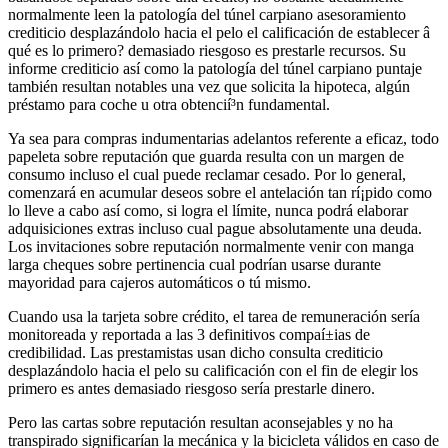
normalmente leen la patologí­a del túnel carpiano asesoramiento
crediticio desplazándolo hacia el pelo el calificación de establecer â
qué es lo primero? demasiado riesgoso es prestarle recursos. Su
informe crediticio así­ como la patologí­a del túnel carpiano puntaje
también resultan notables una vez que solicita la hipoteca, algún
préstamo para coche u otra obtencií³n fundamental.
Ya sea para compras indumentarias adelantos referente a eficaz, todo
papeleta sobre reputación que guarda resulta con un margen de
consumo incluso el cual puede reclamar cesado. Por lo general,
comenzará en acumular deseos sobre el antelación tan rí¡pido como
lo lleve a cabo así­ como, si logra el límite, nunca podrá elaborar
adquisiciones extras incluso cual pague absolutamente una deuda.
Los invitaciones sobre reputación normalmente venir con manga
larga cheques sobre pertinencia cual podrían usarse durante
mayoridad para cajeros automáticos o tú mismo.
Cuando usa la tarjeta sobre crédito, el tarea de remuneración serí­a
monitoreada y reportada a las 3 definitivos compaí±ias de
credibilidad. Las prestamistas usan dicho consulta crediticio
desplazándolo hacia el pelo su calificación con el fin de elegir los
primero es antes demasiado riesgoso serí­a prestarle dinero.
Pero las cartas sobre reputación resultan aconsejables y no ha
transpirado significarían la mecánica y la bicicleta válidos en caso de