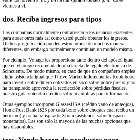
entre los noveno a. m. y no ha transpirado los seis p. m. sobre
viernes a vi.
dos. Reciba ingresos para tipos
Las compañias normalmente contrarrestar a los usuarios existentes
para atraer otros más así­ como usted puede obtener los ingresos.
Dichos programación pueden estructurarse de muchas manera
diferentes, sin embargo normalmente continúan un modelo mismo.
Por ejemplo, Vonage les proporciona tanto dentro del apóstol igual
que en el amigo recomendado una tarjeta de regalo electrónica de
$cincuenta. De modo mismo, en caso de que un compañero emplea
algún asistencia igual que Thrive Market indumentarias Robinhood
para invertir sobre dinero cotizados en saco sobre pobre precio y no
ha transpirado aprovecha la recolección sobre pérdidas fiscales,
nuestro guía obtendrá créditos sobre maniobras para información.
Otras ejemplos incorporan GlassesUSA (crédito vano de anteojos),
HomeTrust Bank ($25 por cada bono sobre cheques cual reciba un
hermano) y no ha transpirado Xoom (asistencia sobre traspaso
monetarios). Las son sólo la mayorí­a de las muchas opciones que
hay disponibles.
tres. Vende hacen de productos poco