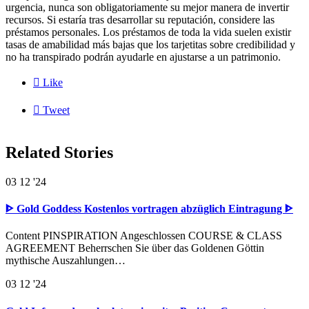
urgencia, nunca son obligatoriamente su mejor manera de invertir
recursos. Si estaría tras desarrollar su reputación, considere las
préstamos personales. Los préstamos de toda la vida suelen existir
tasas de amabilidad más bajas que los tarjetitas sobre credibilidad y
no ha transpirado podrán ayudarle en ajustarse a un patrimonio.

Like

Tweet
Related Stories
03
12 '24
ᐈ Gold Goddess Kostenlos vortragen abzüglich Eintragung ᐈ
Content PINSPIRATION Angeschlossen COURSE & CLASS
AGREEMENT Beherrschen Sie über das Goldenen Göttin
mythische Auszahlungen…
03
12 '24