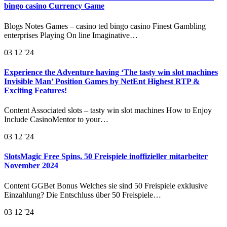
bingo casino Currency Game
Blogs Notes Games – casino ted bingo casino Finest Gambling
enterprises Playing On line Imaginative…
03
12 '24
Experience the Adventure having ‘The tasty win slot machines
Invisible Man’ Position Games by NetEnt Highest RTP &
Exciting Features!
Content Associated slots – tasty win slot machines How to Enjoy
Include CasinoMentor to your…
03
12 '24
SlotsMagic Free Spins, 50 Freispiele inoffizieller mitarbeiter
November 2024
Content GGBet Bonus Welches sie sind 50 Freispiele exklusive
Einzahlung? Die Entschluss über 50 Freispiele…
03
12 '24