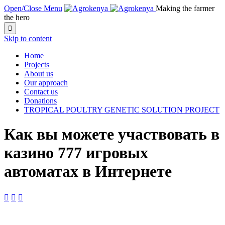
Open/Close Menu
Making the farmer
the hero

Skip to content
Home
Projects
About us
Our approach
Contact us
Donations
TROPICAL POULTRY GENETIC SOLUTION PROJECT
Как вы можете участвовать в
казино 777 игровых
автоматах в Интернете


