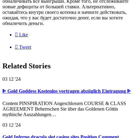
обналичивать все выигрыши. Кроме того, не отслеживайте
новые дефициты от большей ставки. Альтернативно,
оставайтесь внутри своего котенка и начните действовать,
ожидая, что у вас будет достаточно денег, если вы хотите
обналичить деньги.

Like

Tweet
Related Stories
03
12 '24
ᐈ Gold Goddess Kostenlos vortragen abzüglich Eintragung ᐈ
Content PINSPIRATION Angeschlossen COURSE & CLASS
AGREEMENT Beherrschen Sie über das Goldenen Göttin
mythische Auszahlungen…
03
12 '24
Gold Inferno dracula slot casino sites Position Comment