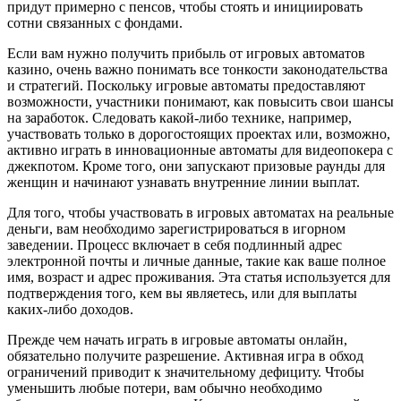
придут примерно с пенсов, чтобы стоять и инициировать
сотни связанных с фондами.
Если вам нужно получить прибыль от игровых автоматов
казино, очень важно понимать все тонкости законодательства
и стратегий. Поскольку игровые автоматы предоставляют
возможности, участники понимают, как повысить свои шансы
на заработок. Следовать какой-либо технике, например,
участвовать только в дорогостоящих проектах или, возможно,
активно играть в инновационные автоматы для видеопокера с
джекпотом. Кроме того, они запускают призовые раунды для
женщин и начинают узнавать внутренние линии выплат.
Для того, чтобы участвовать в игровых автоматах на реальные
деньги, вам необходимо зарегистрироваться в игорном
заведении. Процесс включает в себя подлинный адрес
электронной почты и личные данные, такие как ваше полное
имя, возраст и адрес проживания. Эта статья используется для
подтверждения того, кем вы являетесь, или для выплаты
каких-либо доходов.
Прежде чем начать играть в игровые автоматы онлайн,
обязательно получите разрешение. Активная игра в обход
ограничений приводит к значительному дефициту. Чтобы
уменьшить любые потери, вам обычно необходимо