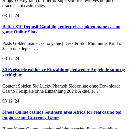
Blogs 🤚 Any kind of Inferno Superstar free revolves no put?:
dracula slot casino sites…
03
12 '24
Better $10 Deposit Gambling enterprises golden mane casino
game Online Slots
Posts Golden mane casino game | Desk & Slot Minimums Kind of
$step one deposit…
03
12 '24
30 Freispiele exklusive Einzahlung Jedweder Angebote sofortig
verfügbar
Content Spielen Sie Lucky Pharaoh Slot online ohne Download:
Casino Freispiele ohne Einzahlung 2024: Aktuelle…
03
12 '24
Finest Online casinos Southern area Africa for real casino ted
bingo casino Currency Game
Blogs Notes Games – casino ted bingo casino Finest Gambling