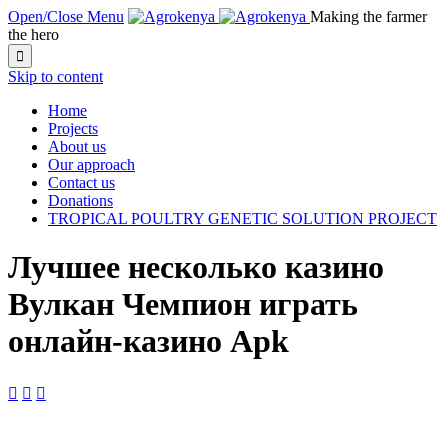
Open/Close Menu
Making the farmer
the hero

Skip to content
Home
Projects
About us
Our approach
Contact us
Donations
TROPICAL POULTRY GENETIC SOLUTION PROJECT
Лучшее несколько казино
Вулкан Чемпион играть
онлайн-казино Apk


