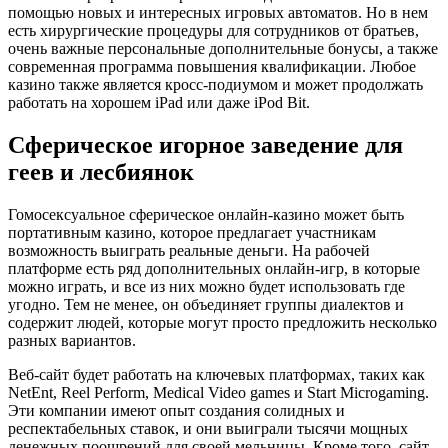
помощью новых и интересных игровых автоматов. Но в нем
есть хирургические процедуры для сотрудников от братьев,
очень важные персональные дополнительные бонусы, а также
современная программа повышения квалификации. Любое
казино также является кросс-подиумом и может продолжать
работать на хорошем iPad или даже iPod Bit.
Сферическое игорное заведение для
геев и лесбиянок
Гомосексуальное сферическое онлайн-казино может быть
портативным казино, которое предлагает участникам
возможность выиграть реальные деньги. На рабочей
платформе есть ряд дополнительных онлайн-игр, в которые
можно играть, и все из них можно будет использовать где
угодно. Тем не менее, он объединяет группы диалектов и
содержит людей, которые могут просто предложить несколько
разных вариантов.
Веб-сайт будет работать на ключевых платформах, таких как
NetEnt, Reel Perform, Medical Video games и Start Microgaming.
Эти компании имеют опыт создания солидных и
респектабельных ставок, и они выиграли тысячи мощных
денежных поощрений для своей мельницы. Кроме того, сайт