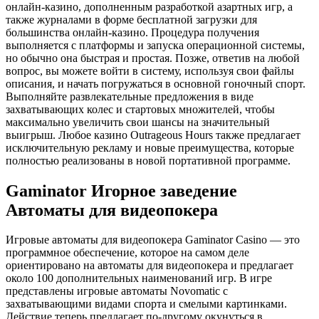
онлайн-казино, дополненным разработкой азартных игр, а
также журналами в форме бесплатной загрузки для
большинства онлайн-казино. Процедура получения
выполняется с платформы и запуска операционной системы,
но обычно она быстрая и простая. Позже, ответив на любой
вопрос, вы можете войти в систему, используя свои файлы
описания, и начать погружаться в основной гоночный спорт.
Выполняйте развлекательные предложения в виде
захватывающих колес и стартовых множителей, чтобы
максимально увеличить свои шансы на значительный
выигрыш. Любое казино Outrageous Hours также предлагает
исключительную рекламу и новые преимущества, которые
полностью реализованы в новой портативной программе.
Gaminator Игорное заведение
Автоматы для видеопокера
Игровые автоматы для видеопокера Gaminator Casino — это
программное обеспечение, которое на самом деле
ориентировано на автоматы для видеопокера и предлагает
около 100 дополнительных наименований игр. В игре
представлены игровые автоматы Novomatic с
захватывающими видами спорта и смелыми картинками.
Действие теперь предлагает по-другому окунуться в