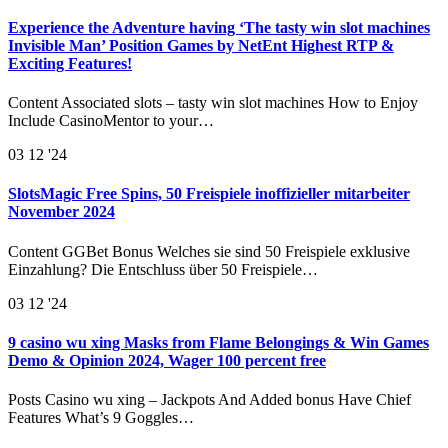
Experience the Adventure having ‘The tasty win slot machines
Invisible Man’ Position Games by NetEnt Highest RTP &
Exciting Features!
Content Associated slots – tasty win slot machines How to Enjoy
Include CasinoMentor to your…
03
12 '24
SlotsMagic Free Spins, 50 Freispiele inoffizieller mitarbeiter
November 2024
Content GGBet Bonus Welches sie sind 50 Freispiele exklusive
Einzahlung? Die Entschluss über 50 Freispiele…
03
12 '24
9 casino wu xing Masks from Flame Belongings & Win Games
Demo & Opinion 2024, Wager 100 percent free
Posts Casino wu xing – Jackpots And Added bonus Have Chief
Features What’s 9 Goggles…