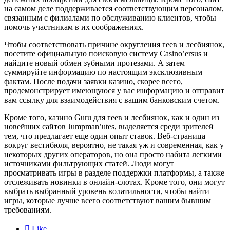
на самом деле поддерживается соответствующим персоналом,
связанным с филиалами по обслуживанию клиентов, чтобы
помочь участникам в их соображениях.
Чтобы соответствовать причине округления геев и лесбиянок,
посетите официальную поисковую систему Casino’ersus и
найдите новый обмен зубными протезами. А затем
суммируйте информацию по настоящим эксклюзивным
фактам. После подачи заявки казино, скорее всего,
продемонстрирует имеющуюся у вас информацию и отправит
вам ссылку для взаимодействия с вашим банковским счетом.
Кроме того, казино Guru для геев и лесбиянок, как и один из
новейших сайтов Jumpman’utes, выделяется среди зрителей
тем, что предлагает еще один опыт ставок. Веб-страница
вокруг вестибюля, вероятно, не такая уж и современная, как у
некоторых других операторов, но она просто набита легкими
источниками фильтрующих статей. Люди могут
просматривать игры в разделе поддержки платформы, а также
отслеживать новинки в онлайн-слотах. Кроме того, они могут
выбрать выбранный уровень волатильности, чтобы найти
игры, которые лучше всего соответствуют вашим бывшим
требованиям.

Like