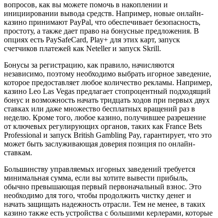
вопросов, как вы можете помочь в накоплении и
инициировании вывода средств. Например, новые онлайн-
казино принимают PayPal, что обеспечивает безопасность,
простоту, а также дает право на бонусные предложения. В
опциях есть PaySafeCard, Play+ для этих карт, запуск
счетчиков платежей как Neteller и запуск Skrill.
Бонусы за регистрацию, как правило, начисляются
независимо, поэтому необходимо выбрать игорное заведение,
которое предоставляет любое количество рекламы. Например,
казино Leo Las Vegas предлагает стопроцентный подходящий
бонус и возможность начать тридцать ходов при первых двух
ставках или даже множество бесплатных вращений раз в
неделю. Кроме того, любое казино, получившее разрешение
от ключевых регулирующих органов, таких как France Bets
Professional и запуск British Gambling Pay, гарантирует, что это
может быть заслуживающая доверия позиция по онлайн-
ставкам.
Большинству управляемых игорных заведений требуется
минимальная сумма, если вы хотите вывести прибыль,
обычно превышающая первый первоначальный взнос. Это
необходимо для того, чтобы продолжить чистку денег и
начать защищать надежность отрасли. Тем не менее, в таких
казино также есть устройства с большими керлерами, которые