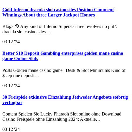
Gold Inferno dracula slot casino sites Position Comment
Winnings About three Larger Jackpot Honors
Blogs 🤚 Any kind of Inferno Superstar free revolves no put?:
dracula slot casino sites…
03
12 '24
Better $10 Deposit Gambling enterprises golden mane casino
game Online Slots
Posts Golden mane casino game | Desk & Slot Minimums Kind of
$step one deposit…
03
12 '24
30 Freispiele exklusive Einzahlung Jedweder Angebote sofortig
verfügbar
Content Spielen Sie Lucky Pharaoh Slot online ohne Download:
Casino Freispiele ohne Einzahlung 2024: Aktuelle…
03
12 '24