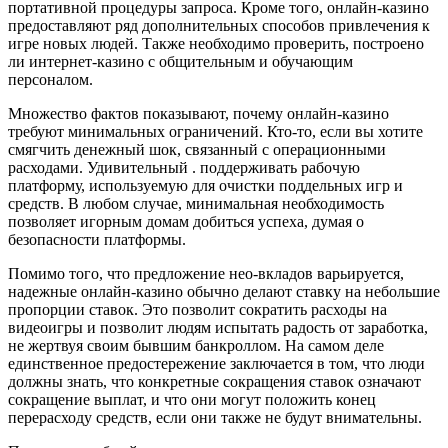
портативной процедуры запроса. Кроме того, онлайн-казино
предоставляют ряд дополнительных способов привлечения к
игре новых людей. Также необходимо проверить, построено
ли интернет-казино с общительным и обучающим
персоналом.
Множество фактов показывают, почему онлайн-казино
требуют минимальных ограничений. Кто-то, если вы хотите
смягчить денежный шок, связанный с операционными
расходами. Удивительный . поддерживать рабочую
платформу, используемую для очистки поддельных игр и
средств. В любом случае, минимальная необходимость
позволяет игорным домам добиться успеха, думая о
безопасности платформы.
Помимо того, что предложение нео-вкладов варьируется,
надежные онлайн-казино обычно делают ставку на небольшие
пропорции ставок. Это позволит сократить расходы на
видеоигры и позволит людям испытать радость от заработка,
не жертвуя своим бывшим банкроллом. На самом деле
единственное предостережение заключается в том, что люди
должны знать, что конкретные сокращения ставок означают
сокращение выплат, и что они могут положить конец
перерасходу средств, если они также не будут внимательны.