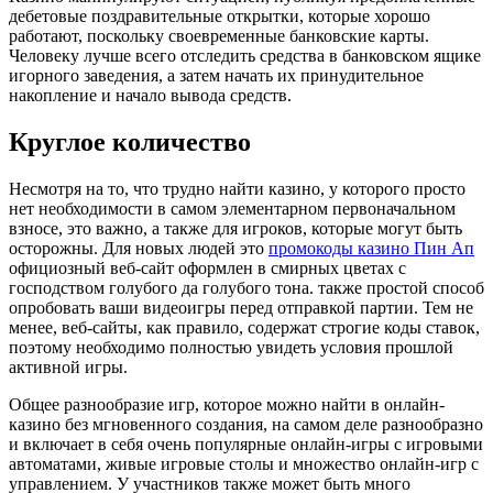
дебетовые поздравительные открытки, которые хорошо
работают, поскольку своевременные банковские карты.
Человеку лучше всего отследить средства в банковском ящике
игорного заведения, а затем начать их принудительное
накопление и начало вывода средств.
Круглое количество
Несмотря на то, что трудно найти казино, у которого просто
нет необходимости в самом элементарном первоначальном
взносе, это важно, а также для игроков, которые могут быть
осторожны. Для новых людей это
промокоды казино Пин Ап
официозный веб-сайт оформлен в смирных цветах с
господством голубого да голубого тона. также простой способ
опробовать ваши видеоигры перед отправкой партии. Тем не
менее, веб-сайты, как правило, содержат строгие коды ставок,
поэтому необходимо полностью увидеть условия прошлой
активной игры.
Общее разнообразие игр, которое можно найти в онлайн-
казино без мгновенного создания, на самом деле разнообразно
и включает в себя очень популярные онлайн-игры с игровыми
автоматами, живые игровые столы и множество онлайн-игр с
управлением. У участников также может быть много