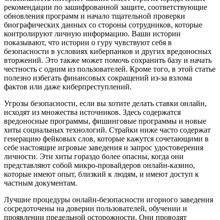
рекомендации по зашифрованной защите, соответствующие
обновления программ и начало тщательной проверки
биографических данных со стороны сотрудников, которые
контролируют личную информацию. Ваши истории
показывают, что истории о гуру чувствуют себя в
безопасности в условиях киберпанков и других вредоносных
вторжений. Это также может помочь сохранить базу и начать
честность с одним из пользователей. Кроме того, в этой статье
полезно избегать финансовых сокращений из-за взлома
фактов или даже киберпреступлений.
Угрозы безопасности, если вы хотите делать ставки онлайн,
исходят из множества источников. Здесь содержатся
вредоносные программы, фишинговые программы и новые
хиты социальных технологий. Страйки ниже часто содержат
генерацию фейковых слов, которые кажутся сочетающими в
себе настоящие игровые заведения и запрос удостоверения
личности. Эти хиты гораздо более опасны, когда они
представляют собой микро-провайдеров онлайн-казино,
которые имеют опыт, близкий к людям, и имеют доступ к
частным документам.
Лучшие процедуры онлайн-безопасности игорного заведения
сосредоточены на доверии пользователей, обучении и
проявлении предельной осторожности. Они проводят