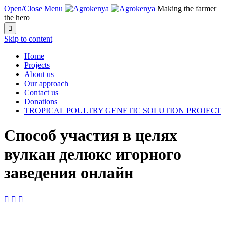
Open/Close Menu
Making the farmer
the hero

Skip to content
Home
Projects
About us
Our approach
Contact us
Donations
TROPICAL POULTRY GENETIC SOLUTION PROJECT
Способ участия в целях
вулкан делюкс игорного
заведения онлайн


