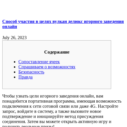
Способ участия в целях вулкан делюкс игорного заведения
онлайн
July 26, 2023
Содержание
Сопоставление ячеек
Спрашиваем о возможностях
Безопасность
Правда
Чтобы узнать цели игорного заведения онлайн, вам
понадобится портативная программа, имеющая возможность
подключения к сети сотовой связи или даже 4G. Настройте
запрос, войдите в систему, а также вызовите новое
подтверждение и инициируйте метод присуждения
соединения. Затем вы можете открыть активную игру и
получить реальные призы!