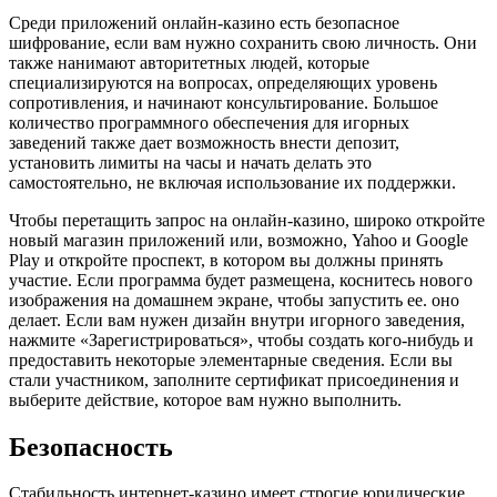
Среди приложений онлайн-казино есть безопасное
шифрование, если вам нужно сохранить свою личность. Они
также нанимают авторитетных людей, которые
специализируются на вопросах, определяющих уровень
сопротивления, и начинают консультирование. Большое
количество программного обеспечения для игорных
заведений также дает возможность внести депозит,
установить лимиты на часы и начать делать это
самостоятельно, не включая использование их поддержки.
Чтобы перетащить запрос на онлайн-казино, широко откройте
новый магазин приложений или, возможно, Yahoo и Google
Play и откройте проспект, в котором вы должны принять
участие. Если программа будет размещена, коснитесь нового
изображения на домашнем экране, чтобы запустить ее. оно
делает. Если вам нужен дизайн внутри игорного заведения,
нажмите «Зарегистрироваться», чтобы создать кого-нибудь и
предоставить некоторые элементарные сведения. Если вы
стали участником, заполните сертификат присоединения и
выберите действие, которое вам нужно выполнить.
Безопасность
Стабильность интернет-казино имеет строгие юридические