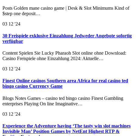
Posts Golden mane casino game | Desk & Slot Minimums Kind of
$step one deposit…
03
12 '24
30 Freispiele exklusive Einzahlung Jedweder Angebote sofortig
verfügbar
Content Spielen Sie Lucky Pharaoh Slot online ohne Download:
Casino Freispiele ohne Einzahlung 2024: Aktuelle…
03
12 '24
Finest Online casinos Southern area Africa for real casino ted
bingo casino Currency Game
Blogs Notes Games – casino ted bingo casino Finest Gambling
enterprises Playing On line Imaginative…
03
12 '24
Experience the Adventure having ‘The tasty win slot machines
Invisible Man’ Position Games by NetEnt Highest RTP &