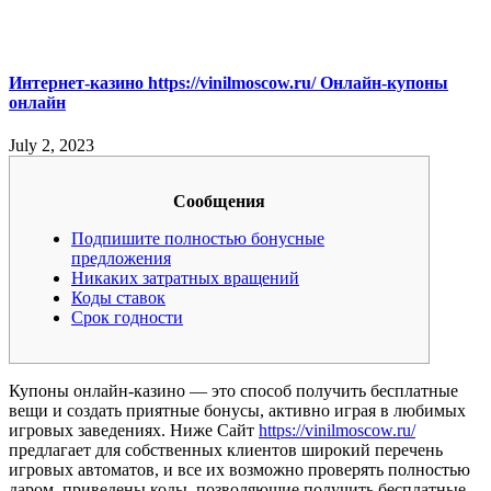
Интернет-казино https://vinilmoscow.ru/ Онлайн-купоны
онлайн
July 2, 2023
Сообщения
Подпишите полностью бонусные
предложения
Никаких затратных вращений
Коды ставок
Срок годности
Купоны онлайн-казино — это способ получить бесплатные
вещи и создать приятные бонусы, активно играя в любимых
игровых заведениях. Ниже Сайт
https://vinilmoscow.ru/
предлагает для собственных клиентов широкий перечень
игровых автоматов, и все их возможно проверять полностью
даром.
приведены коды, позволяющие получить бесплатные