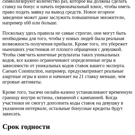
символизируют количество раз, которое вы должны сделать
ставку на бонус и начать первоначальный взнос, чтобы иметь
право подать заявку на вывод средств. Новое игорное
заведение может даже заслужить повышенные множители,
например х60 или больше.
Поскольку здесь правила не самые строгие, они могут быть
необходимы для того, чтобы у новых людей была реальная
возможность получения прибыли. Кроме того, это убережет
нынешних участников от плохого обращения с девушкой.
Чтобы смягчить конечные результаты таких уникальных
кодов, все казино ограничивают определенные игры в
зависимости от уникальных кодов ставок вашего эксперта.
Caesars Construction, например, предусматривает реальные
азартные игры в кино и начинает на 21 ставку меньше, чем
игровые автоматы.
Кроме того, тысячи онлайн-казино устанавливают временную
границу внутри истины, связанной с кампанией. Когда
участники не смогут дополнить коды ставок на девушку в
указанном интервале, остальные бонусные кредиты будут
зависать.
Срок годности