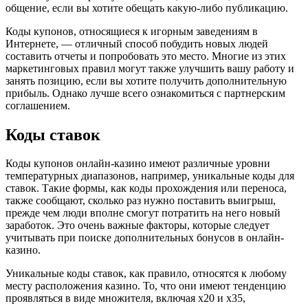
общение, если вы хотите обещать какую-либо публикацию.
Коды купонов, относящиеся к игорным заведениям в
Интернете, — отличный способ побудить новых людей
составить отчеты и попробовать это место. Многие из этих
маркетинговых правил могут также улучшить вашу работу и
занять позицию, если вы хотите получить дополнительную
прибыль. Однако лучше всего ознакомиться с партнерским
соглашением.
Коды ставок
Коды купонов онлайн-казино имеют различные уровни
температурных диапазонов, например, уникальные коды для
ставок. Такие формы, как коды прохождения или переноса,
также сообщают, сколько раз нужно поставить выигрыш,
прежде чем люди вполне смогут потратить на него новый
заработок. Это очень важные факторы, которые следует
учитывать при поиске дополнительных бонусов в онлайн-
казино.
Уникальные коды ставок, как правило, относятся к любому
месту расположения казино. То, что они имеют тенденцию
проявляться в виде множителя, включая х20 и х35,