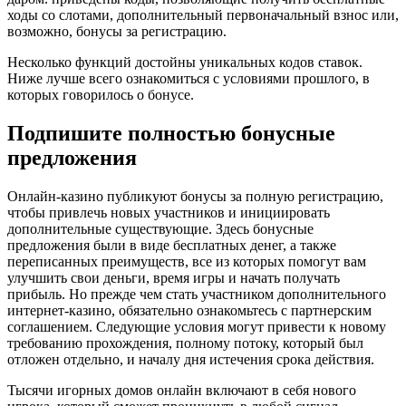
ходы со слотами, дополнительный первоначальный взнос или,
возможно, бонусы за регистрацию.
Несколько функций достойны уникальных кодов ставок.
Ниже лучше всего ознакомиться с условиями прошлого, в
которых говорилось о бонусе.
Подпишите полностью бонусные
предложения
Онлайн-казино публикуют бонусы за полную регистрацию,
чтобы привлечь новых участников и инициировать
дополнительные существующие. Здесь бонусные
предложения были в виде бесплатных денег, а также
переписанных преимуществ, все из которых помогут вам
улучшить свои деньги, время игры и начать получать
прибыль. Но прежде чем стать участником дополнительного
интернет-казино, обязательно ознакомьтесь с партнерским
соглашением. Следующие условия могут привести к новому
требованию прохождения, полному потоку, который был
отложен отдельно, и началу дня истечения срока действия.
Тысячи игорных домов онлайн включают в себя нового