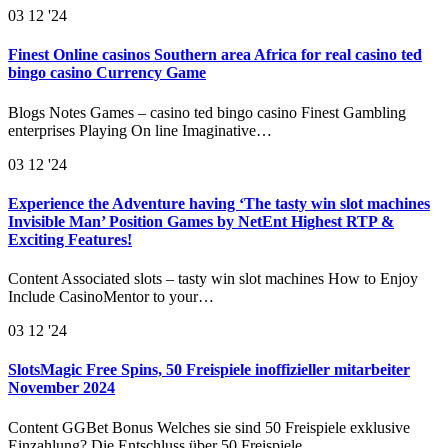
03
12 '24
Finest Online casinos Southern area Africa for real casino ted
bingo casino Currency Game
Blogs Notes Games – casino ted bingo casino Finest Gambling
enterprises Playing On line Imaginative…
03
12 '24
Experience the Adventure having ‘The tasty win slot machines
Invisible Man’ Position Games by NetEnt Highest RTP &
Exciting Features!
Content Associated slots – tasty win slot machines How to Enjoy
Include CasinoMentor to your…
03
12 '24
SlotsMagic Free Spins, 50 Freispiele inoffizieller mitarbeiter
November 2024
Content GGBet Bonus Welches sie sind 50 Freispiele exklusive
Einzahlung? Die Entschluss über 50 Freispiele…