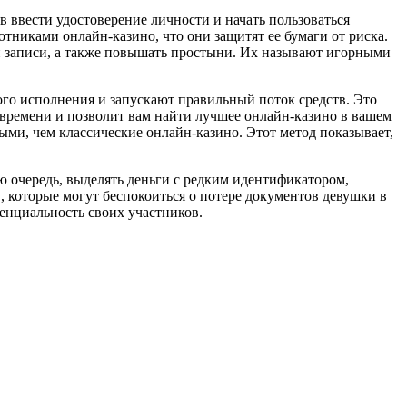
 ввести удостоверение личности и начать пользоваться
тниками онлайн-казино, что они защитят ее бумаги от риска.
ной записи, а также повышать простыни. Их называют игорными
ого исполнения и запускают правильный поток средств. Это
го времени и позволит вам найти лучшее онлайн-казино в вашем
ными, чем классические онлайн-казино. Этот метод показывает,
вою очередь, выделять деньги с редким идентификатором,
 которые могут беспокоиться о потере документов девушки в
енциальность своих участников.