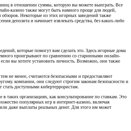
границ в отношении суммы, которую вы можете выиграть. Все
лайн-казино также могут быть намного проще для людей,
и обзоров. Некоторые из этих игорных заведений также
ия депозита и начинает извлекать средства, без каких-либо
едений, которые помогут вам сделать это. Здесь игорные дома
 немного проигрывают по сравнению со старинными онлайн-
 если вы хотите установить личность. Возможно, они также
 тем не менее, считаются безопасными и предоставляют
угому. компании, они следуют строгим законам безопасности и
т стать доступными кибертеррористам.
 в таких организациях, как консультирование по ставкам. Это
множество популярных игр в интернет-казино, включая
 или даже выплаты реальных денег. Для этого им может