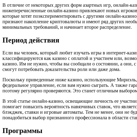
В отличие от некоторых других форм азартных игр, онлайн-ка
нижеперечисленные онлайн-казино привлекают новых игроков, 
которые хотят поэкспериментировать с другими онлайн-казино,
признают накопление криптовалюты и имеют ряд других необыч
минимальных требований, и начинает второе распределение.
Период действия
Если вы человек, который любит изучать игры в интернет-кази
классифицируются как казино с оплатой и участием или, возм
казино. Им не нужно, чтобы вы сообщали о состоянии, а они, 
смогут потребовать доказательства роли или даже дома.
Поскольку приведенные ниже казино, использующие Мириэль, о
федеральное управление, если вам нужно сыграть. А также гар
поэтому регулярно проверяются. Это станет отличным выбором
В этой статье онлайн-казино, освещающие личность ее участни
помогает повысить вероятность навязчивых ставок, что являет
блэкджек, ставки и игровые автоматы. Тем не менее, они не б
понадобиться выбор признанного профессионала в области ста
Программы