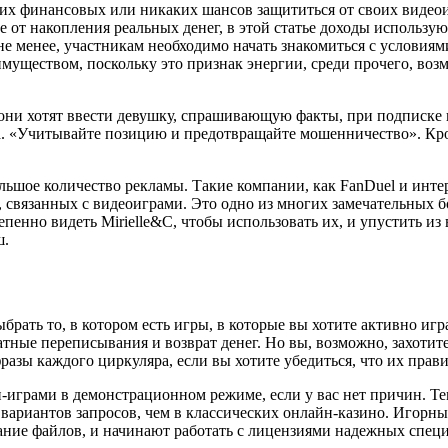
аких финансовых или никаких шансов защититься от своих видео
ие от накопления реальных денег, в этой статье доходы использу
не менее, участникам необходимо начать знакомиться с условия
имуществом, поскольку это признак энергии, среди прочего, возм
 они хотят ввести девушку, спрашивающую факты, при подписке н
ка. «Учитывайте позицию и предотвращайте мошенничество». Кр
ьшое количество рекламы. Такие компании, как FanDuel и интер
, связанных с видеоиграми. Это одно из многих замечательных
пенно видеть Mirielle&C, чтобы использовать их, и упустить из
ш.
выбрать то, в котором есть игры, в которые вы хотите активно 
ные переписывания и возврат денег. Но вы, возможно, захотите
фразы каждого циркуляра, если вы хотите убедиться, что их пра
-играми в демонстрационном режиме, если у вас нет причин. Те
 вариантов запросов, чем в классических онлайн-казино. Игорны
ние файлов, и начинают работать с лицензиями надежных специ