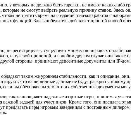
зино, у которых не должно быть тарелки, не имеют каких-либо 
которые не смогут выбрать реальную причину ставок. Здесь он
 чтобы не тратить время на создание и начало работы с наборам
ных функций. Здесь победитель добавляет простой способ внесен
но, не регистрируясь, существует множество игровых онлайн-зав
ожно, с нулевой причиной, и в любом другом случае они также
с другой стороны, принимают депозитные документы или IP-дом,
бладают таким же уровнем стабильности, как и описание, они,
антируют, что ваши личные данные не будут раскрыты никому др
, если вы обеспокоены тем, что их собственные документы могу
ков, также поощряют надежные азартные игры, принимая участие
ся важной задачей для участников. Кроме того, они предлагают 
удут предлагать игры игровым заведениям с постоянным дилером
вок.