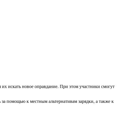
 их искать новое оправдание. При этом участники смогут
 за помощью к местным альтернативам зарядки, а также к