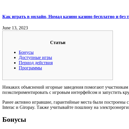
Как играть в онлайн- Номад казино казино бесплатно и без 
June 13, 2023
Статьи
Бонусы
Доступные игры
Период действия
Программы
Никаких объяснений игорные заведения помогают участникам с
поэкспериментировать с игровым интерфейсом и запустить кру
Ранее активно игравшие, гарантийные места были построены с
Interac и Giropay.
Также учитывайте пошлину на электроэнерги
Бонусы