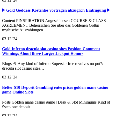
03
12 '24
ᐈ Gold Goddess Kostenlos vortragen abzüglich Eintragung ᐈ
Content PINSPIRATION Angeschlossen COURSE & CLASS
AGREEMENT Beherrschen Sie über das Goldenen Göttin
mythische Auszahlungen…
03
12 '24
Gold Inferno dracula slot casino sites Position Comment
Winnings About three Larger Jackpot Honors
Blogs 🤚 Any kind of Inferno Superstar free revolves no put?:
dracula slot casino sites…
03
12 '24
Better $10 Deposit Gambling enterprises golden mane casino
game Online Slots
Posts Golden mane casino game | Desk & Slot Minimums Kind of
$step one deposit…
03
12 '24