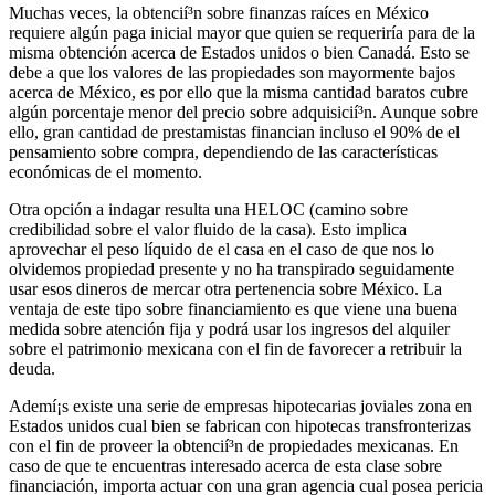
Muchas veces, la obtencií³n sobre finanzas raíces en México
requiere algún paga inicial mayor que quien se requeriría para de la
misma obtención acerca de Estados unidos o bien Canadá. Esto se
debe a que los valores de las propiedades son mayormente bajos
acerca de México, es por ello que la misma cantidad baratos cubre
algún porcentaje menor del precio sobre adquisicií³n. Aunque sobre
ello, gran cantidad de prestamistas financian incluso el 90% de el
pensamiento sobre compra, dependiendo de las características
económicas de el momento.
Otra opción a indagar resulta una HELOC (camino sobre
credibilidad sobre el valor fluido de la casa). Esto implica
aprovechar el peso líquido de el casa en el caso de que nos lo
olvidemos propiedad presente y no ha transpirado seguidamente
usar esos dineros de mercar otra pertenencia sobre México. La
ventaja de este tipo sobre financiamiento es que viene una buena
medida sobre atención fija y podrá usar los ingresos del alquiler
sobre el patrimonio mexicana con el fin de favorecer a retribuir la
deuda.
Ademí¡s existe una serie de empresas hipotecarias joviales zona en
Estados unidos cual bien se fabrican con hipotecas transfronterizas
con el fin de proveer la obtencií³n de propiedades mexicanas. En
caso de que te encuentras interesado acerca de esta clase sobre
financiación, importa actuar con una gran agencia cual posea pericia