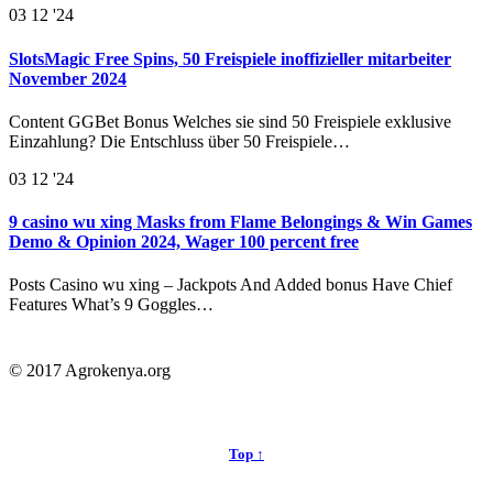
03
12 '24
SlotsMagic Free Spins, 50 Freispiele inoffizieller mitarbeiter
November 2024
Content GGBet Bonus Welches sie sind 50 Freispiele exklusive
Einzahlung? Die Entschluss über 50 Freispiele…
03
12 '24
9 casino wu xing Masks from Flame Belongings & Win Games
Demo & Opinion 2024, Wager 100 percent free
Posts Casino wu xing – Jackpots And Added bonus Have Chief
Features What’s 9 Goggles…
© 2017 Agrokenya.org
Top ↑