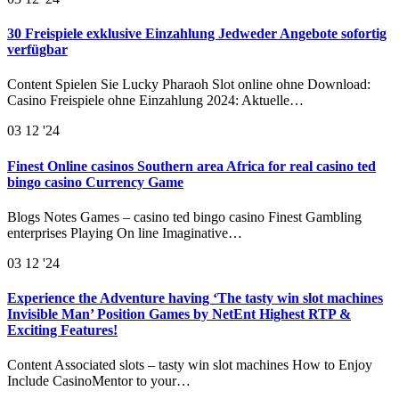
30 Freispiele exklusive Einzahlung Jedweder Angebote sofortig
verfügbar
Content Spielen Sie Lucky Pharaoh Slot online ohne Download:
Casino Freispiele ohne Einzahlung 2024: Aktuelle…
03
12 '24
Finest Online casinos Southern area Africa for real casino ted
bingo casino Currency Game
Blogs Notes Games – casino ted bingo casino Finest Gambling
enterprises Playing On line Imaginative…
03
12 '24
Experience the Adventure having ‘The tasty win slot machines
Invisible Man’ Position Games by NetEnt Highest RTP &
Exciting Features!
Content Associated slots – tasty win slot machines How to Enjoy
Include CasinoMentor to your…