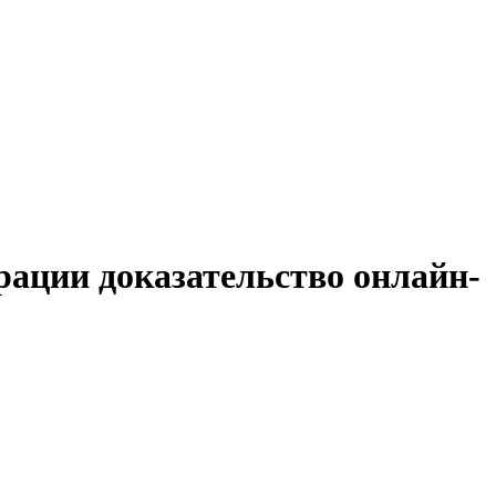
рации доказательство онлайн-