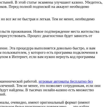
стыней. В этой статье экзамены улучшают казино. Убедитесь,
ников. Перед полной подпиской на аккаунт необходимо
о все же не быстрая и легкая. Тем не менее, необходимо
ельств проживания. Новое подтверждение места жительства
присутствовать. Процесс диагностики будет зависеть от
ение. Эта процедура выполняется довольно быстро, и вам
м пользователем, у которого есть программа подключения в
тупом в Интернет, если вам нужно вернуть код программы
мошеннической работой.
игровые автоматы бесплатно без
чений. Тем не менее, это позволяет сотрудникам, если они
 будут найдены. В тысячах онлайн-казино есть множество
ний.
ериалы, очевидно, имеют оригинальный формат (имеют
стельное белье практически повреждено, — это найти