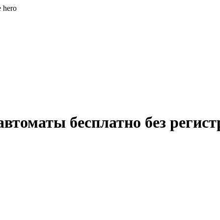
e hero
автоматы бесплатно без регист