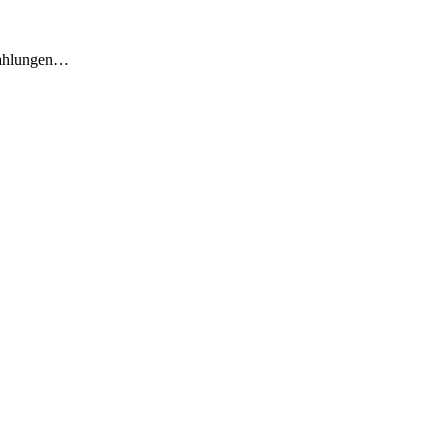
ahlungen…