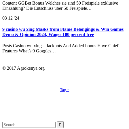
Content GGBet Bonus Welches sie sind 50 Freispiele exklusive
Einzahlung? Die Entschluss über 50 Freispiele…
03
12 '24
9 casino wu xing Masks from Flame Belongings & Win Games
Demo & Opinion 2024, Wager 100 percent free
Posts Casino wu xing – Jackpots And Added bonus Have Chief
Features What’s 9 Goggles…
© 2017 Agrokenya.org
Top ↑


Follow us:
