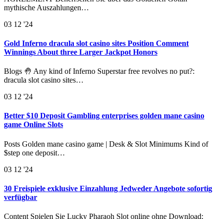
mythische Auszahlungen…
03
12 '24
Gold Inferno dracula slot casino sites Position Comment
Winnings About three Larger Jackpot Honors
Blogs 🤚 Any kind of Inferno Superstar free revolves no put?:
dracula slot casino sites…
03
12 '24
Better $10 Deposit Gambling enterprises golden mane casino
game Online Slots
Posts Golden mane casino game | Desk & Slot Minimums Kind of
$step one deposit…
03
12 '24
30 Freispiele exklusive Einzahlung Jedweder Angebote sofortig
verfügbar
Content Spielen Sie Lucky Pharaoh Slot online ohne Download: