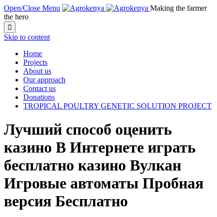
Open/Close Menu
Making the farmer
the hero

Skip to content
Home
Projects
About us
Our approach
Contact us
Donations
TROPICAL POULTRY GENETIC SOLUTION PROJECT
Лучший способ оценить
казино В Интернете играть
бесплатно казино Вулкан
Игровые автоматы Пробная
версия Бесплатно