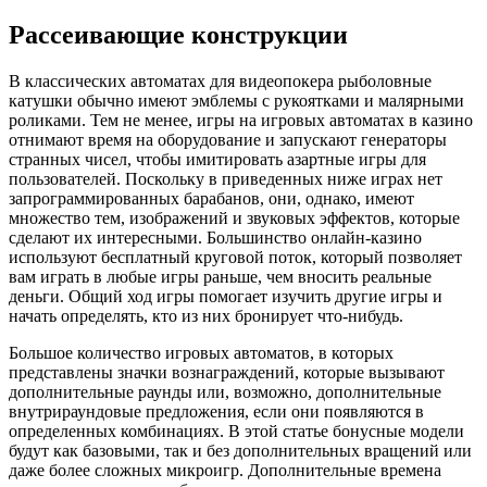
Рассеивающие конструкции
В классических автоматах для видеопокера рыболовные
катушки обычно имеют эмблемы с рукоятками и малярными
роликами. Тем не менее, игры на игровых автоматах в казино
отнимают время на оборудование и запускают генераторы
странных чисел, чтобы имитировать азартные игры для
пользователей. Поскольку в приведенных ниже играх нет
запрограммированных барабанов, они, однако, имеют
множество тем, изображений и звуковых эффектов, которые
сделают их интересными. Большинство онлайн-казино
используют бесплатный круговой поток, который позволяет
вам играть в любые игры раньше, чем вносить реальные
деньги. Общий ход игры помогает изучить другие игры и
начать определять, кто из них бронирует что-нибудь.
Большое количество игровых автоматов, в которых
представлены значки вознаграждений, которые вызывают
дополнительные раунды или, возможно, дополнительные
внутрираундовые предложения, если они появляются в
определенных комбинациях. В этой статье бонусные модели
будут как базовыми, так и без дополнительных вращений или
даже более сложных микроигр. Дополнительные времена