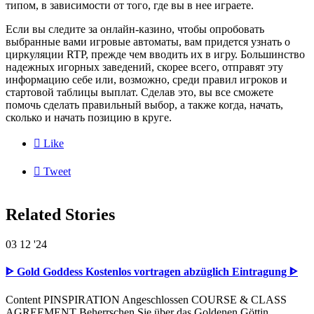
типом, в зависимости от того, где вы в нее играете.
Если вы следите за онлайн-казино, чтобы опробовать
выбранные вами игровые автоматы, вам придется узнать о
циркуляции RTP, прежде чем вводить их в игру. Большинство
надежных игорных заведений, скорее всего, отправят эту
информацию себе или, возможно, среди правил игроков и
стартовой таблицы выплат. Сделав это, вы все сможете
помочь сделать правильный выбор, а также когда, начать,
сколько и начать позицию в круге.

Like

Tweet
Related Stories
03
12 '24
ᐈ Gold Goddess Kostenlos vortragen abzüglich Eintragung ᐈ
Content PINSPIRATION Angeschlossen COURSE & CLASS
AGREEMENT Beherrschen Sie über das Goldenen Göttin