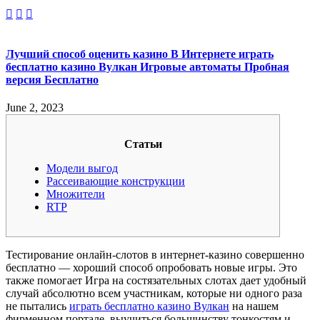



Лучший способ оценить казино В Интернете играть
бесплатно казино Вулкан Игровые автоматы Пробная
версия Бесплатно
June 2, 2023
Статьи
Модели выгод
Рассеивающие конструкции
Множители
RTP
Тестирование онлайн-слотов в интернет-казино совершенно
бесплатно — хороший способ опробовать новые игры. Это
также помогает Игра на состязательных слотах дает удобный
случай абсолютно всем участникам, которые ни одного раза
не пытались
играть бесплатно казино Вулкан
на нашем
фирменном портале, выучиться большинству тонкостям и