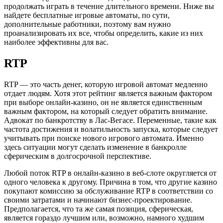
продолжать играть в течение длительного времени. Ниже вы
найдете бесплатные игровые автоматы, по сути,
дополнительные работники, поэтому вам нужно
проанализировать их все, чтобы определить, какие из них
наиболее эффективны для вас.
RTP
RTP — это часть денег, которую игровой автомат медленно
отдает людям. Хотя этот рейтинг является важным фактором
при выборе онлайн-казино, он не является единственным
важным фактором, на который следует обратить внимание.
Адвокат по банкротству в Лас-Вегасе. Переменные, такие как
частота достижения и волатильность запуска, которые следует
учитывать при поиске нового игрового автомата. Именно
здесь ситуации могут сделать изменение в банкролле
сферическим в долгосрочной перспективе.
Любой поток RTP в онлайн-казино в веб-слоте округляется от
одного человека к другому. Причина в том, что другие казино
покупают комиссию за обслуживание RTP в соответствии со
своими затратами и начинают бизнес-проектирование.
Предполагается, что та же самая позиция, сферическая,
является гораздо лучшим или, возможно, намного худшим