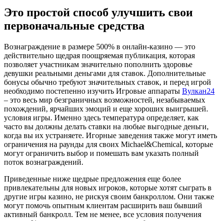
Это простой способ улучшить свои
первоначальные средства
Вознаграждение в размере 500% в онлайн-казино — это
действительно щедрая поощряемая публикация, которая
позволяет участникам значительно пополнить здоровье
девушки реальными деньгами для ставок. Дополнительные
бонусы обычно требуют значительных ставок, и перед игрой
необходимо постепенно изучить Игровые аппараты
Вулкан24
– это весь мир безграничных возможностей, незабываемых
похождений, ярчайших эмоций и еще хороших выигрышей.
условия игры. Именно здесь температура определяет, как
часто вы должны делать ставки на любые выгодные деньги,
когда вы их устраняете. Игорные заведения также могут иметь
ограничения на раунды для своих Michael&Chemical, которые
могут ограничить выбор и помешать вам указать полный
поток вознаграждений.
Приведенные ниже щедрые предложения еще более
привлекательны для новых игроков, которые хотят сыграть в
другие игры казино, не рискуя своим банкроллом. Они также
могут помочь опытным клиентам расширить ваш бывший
активный банкролл. Тем не менее, все условия получения