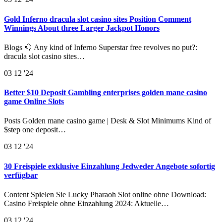
Gold Inferno dracula slot casino sites Position Comment
Winnings About three Larger Jackpot Honors
Blogs 🤚 Any kind of Inferno Superstar free revolves no put?:
dracula slot casino sites…
03
12 '24
Better $10 Deposit Gambling enterprises golden mane casino
game Online Slots
Posts Golden mane casino game | Desk & Slot Minimums Kind of
$step one deposit…
03
12 '24
30 Freispiele exklusive Einzahlung Jedweder Angebote sofortig
verfügbar
Content Spielen Sie Lucky Pharaoh Slot online ohne Download:
Casino Freispiele ohne Einzahlung 2024: Aktuelle…
03
12 '24