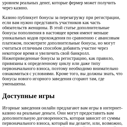
уровнем реальных денег, которые фермер может получить
через казино.
Казино публикует бонусы за перезагрузку при регистрации,
если вам нужно представить участников как часть
обязательств женщины. В этой статье дополнительные
бонусы пополнения в настоящее время имеют меньше
уникальных кодов прохождения по сравнению с авансовым
платежом, посмотрите дополнительные бонусы, но могут
считаться отличным способом добавить участие через
некоторое время и увеличить свой банкролл.
Нижеприведенные бонусы за регистрацию, как правило,
привязаны к определенному циклу или даже типу
первоначального взноса, поэтому необходимо внимательно
ознакомиться с условиями. Кроме того, вы должны знать, что
бонусы нового игорного заведения сгорают там, где
уменьшены.
Доступные игры
Игорные заведения онлайн предлагают вам игры в интернет-
казино на реальные деньги. Они могут предоставить вам
дополнительную договоренность, которая зависит от суммы
первоначального взноса, который вы делаете, или, возможно,