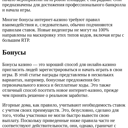
предназначены для достижения профессионального банкролла
и начала игры.
Многие бонусы интернет-казино требуют правил
взаимодействия и, следовательно, обычно подчиняются
правилам ставок.
Новые видеоигры не могут на 100%
направлены на маскировку этих типов кодов, включая игры с
большим RTP.
Бонусы
Бонусы казино — это хороший способ для онлайн-казино
пригласить людей зарегистрироваться и начать играть в свои
игры. В этой статье награды представлены в нескольких
вариантах, например, бонусные предложения без
первоначального взноса и бесплатные ходы. Это также
отличный способ посетить новое интернет-казино, прежде
чем принять решение о реальном заработке.
Игорные дома, как правило, учитывают необходимость ставок
с учетом своих преимуществ. Это, безусловно, сделано для
того, чтобы участники не могли быстро вывести свою
выплату. Поскольку приведенные ниже правила часто не
соответствуют действительности, они, однако, граничат с