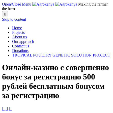
Open/Close Menu
Making the farmer
the hero

Skip to content
Home
Projects
About us
Our approach
Contact us
Donations
TROPICAL POULTRY GENETIC SOLUTION PROJECT
Онлайн-казино с совершенно
бонус за регистрацию 500
рублей бесплатным бонусом
за регистрацию


