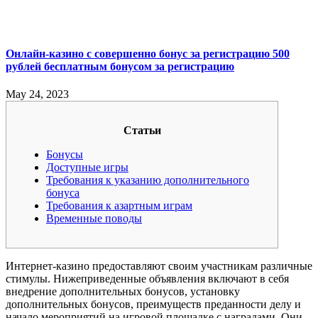
Онлайн-казино с совершенно бонус за регистрацию 500
рублей бесплатным бонусом за регистрацию
May 24, 2023
Статьи
Бонусы
Доступные игры
Требования к указанию дополнительного
бонуса
Требования к азартным играм
Временные поводы
Интернет-казино предоставляют своим участникам различные
стимулы. Нижеприведенные объявления включают в себя
внедрение дополнительных бонусов, установку
дополнительных бонусов, преимуществ преданности делу и
начало мероприятий на игровой площадке с наградами. Они