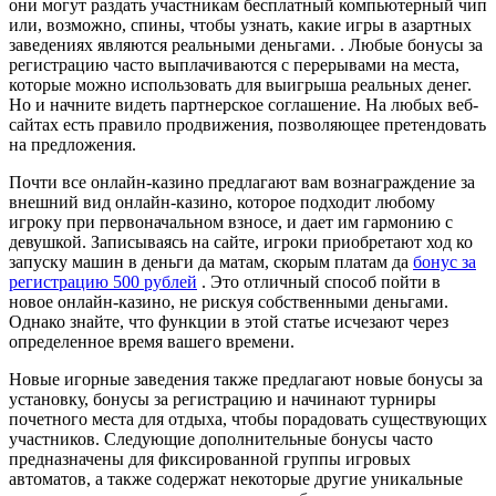
они могут раздать участникам бесплатный компьютерный чип
или, возможно, спины, чтобы узнать, какие игры в азартных
заведениях являются реальными деньгами. . Любые бонусы за
регистрацию часто выплачиваются с перерывами на места,
которые можно использовать для выигрыша реальных денег.
Но и начните видеть партнерское соглашение. На любых веб-
сайтах есть правило продвижения, позволяющее претендовать
на предложения.
Почти все онлайн-казино предлагают вам вознаграждение за
внешний вид онлайн-казино, которое подходит любому
игроку при первоначальном взносе, и дает им гармонию с
девушкой. Записываясь на сайте, игроки приобретают ход ко
запуску машин в деньги да матам, скорым платам да
бонус за
регистрацию 500 рублей
. Это отличный способ пойти в
новое онлайн-казино, не рискуя собственными деньгами.
Однако знайте, что функции в этой статье исчезают через
определенное время вашего времени.
Новые игорные заведения также предлагают новые бонусы за
установку, бонусы за регистрацию и начинают турниры
почетного места для отдыха, чтобы порадовать существующих
участников. Следующие дополнительные бонусы часто
предназначены для фиксированной группы игровых
автоматов, а также содержат некоторые другие уникальные