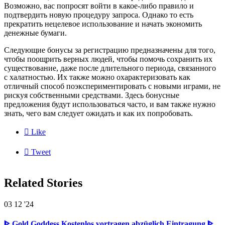
Возможно, вас попросят войти в какое-либо правило и
подтвердить новую процедуру запроса. Однако то есть
прекратить нецелевое использование и начать экономить
денежные бумаги.
Следующие бонусы за регистрацию предназначены для того,
чтобы поощрить верных людей, чтобы помочь сохранить их
существование, даже после длительного периода, связанного
с халатностью. Их также можно охарактеризовать как
отличный способ поэкспериментировать с новыми играми, не
рискуя собственными средствами. Здесь бонусные
предложения будут использоваться часто, и вам также нужно
знать, чего вам следует ожидать и как их попробовать.

Like

Tweet
Related Stories
03
12 '24
ᐈ Gold Goddess Kostenlos vortragen abzüglich Eintragung ᐈ