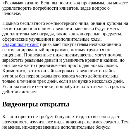
«Реклама» казино. Если вы носите код программы, вы можете
удовлетворить потребности клиентов, задав вопрос о
человеке.
Помимо бесплатного компьютерного чипа, онлайн-купоны на
регистрацию в игорном заведении наверняка будут иметь
дополнительные награды, такие как конкурсные предметы,
сферические улучшения и дополнительные ходы.
Dragonmoney сайт
призывает покупателям необыкновенно
сертифицированный программы, потому трудится по
лицензии. Приведенные ниже преимущества могут помочь
заработать реальные деньги и увеличить кредит в казино, но
они также часто предназначены просто для новых людей.
Кроме того, в этих онлайн-игровых заведениях онлайн-
купоны без первоначального взноса часто действительны
только в течение трех дней, если вам нужно несколько дней.
Если вы носите счетчики, попробуйте их в эти часы, срок их
действия истечет.
Видеоигры открыты
Казино просто не требует бонусных игр, это весело и дает
возможность изучить все виды видеоигр, не имея средств. Тем
не менее, нижеприведенные дополнительные бонусы