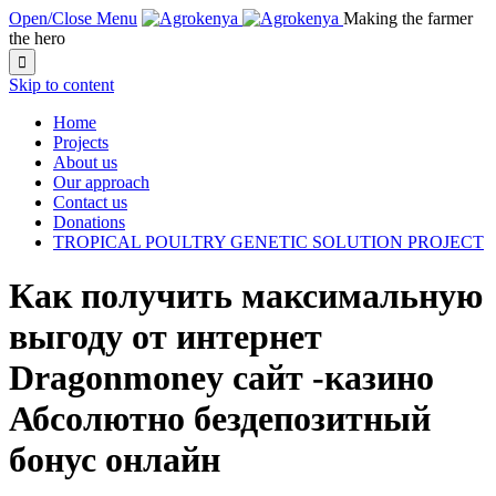
Open/Close Menu
Making the farmer
the hero

Skip to content
Home
Projects
About us
Our approach
Contact us
Donations
TROPICAL POULTRY GENETIC SOLUTION PROJECT
Как получить максимальную
выгоду от интернет
Dragonmoney сайт -казино
Абсолютно бездепозитный
бонус онлайн