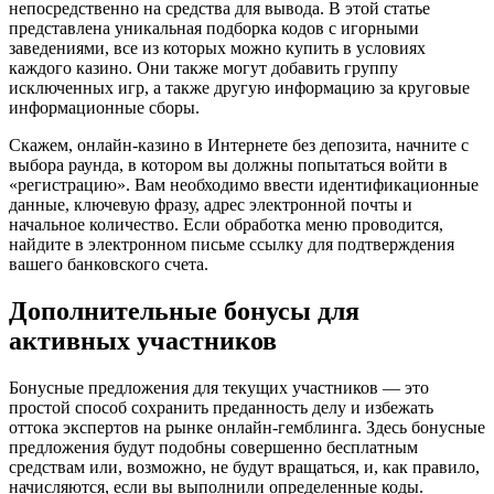
непосредственно на средства для вывода. В этой статье
представлена ​​уникальная подборка кодов с игорными
заведениями, все из которых можно купить в условиях
каждого казино. Они также могут добавить группу
исключенных игр, а также другую информацию за круговые
информационные сборы.
Скажем, онлайн-казино в Интернете без депозита, начните с
выбора раунда, в котором вы должны попытаться войти в
«регистрацию». Вам необходимо ввести идентификационные
данные, ключевую фразу, адрес электронной почты и
начальное количество. Если обработка меню проводится,
найдите в электронном письме ссылку для подтверждения
вашего банковского счета.
Дополнительные бонусы для
активных участников
Бонусные предложения для текущих участников — это
простой способ сохранить преданность делу и избежать
оттока экспертов на рынке онлайн-гемблинга. Здесь бонусные
предложения будут подобны совершенно бесплатным
средствам или, возможно, не будут вращаться, и, как правило,
начисляются, если вы выполнили определенные коды.