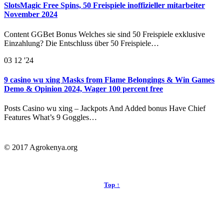
SlotsMagic Free Spins, 50 Freispiele inoffizieller mitarbeiter
November 2024
Content GGBet Bonus Welches sie sind 50 Freispiele exklusive
Einzahlung? Die Entschluss über 50 Freispiele…
03
12 '24
9 casino wu xing Masks from Flame Belongings & Win Games
Demo & Opinion 2024, Wager 100 percent free
Posts Casino wu xing – Jackpots And Added bonus Have Chief
Features What’s 9 Goggles…
© 2017 Agrokenya.org
Top ↑


Follow us: