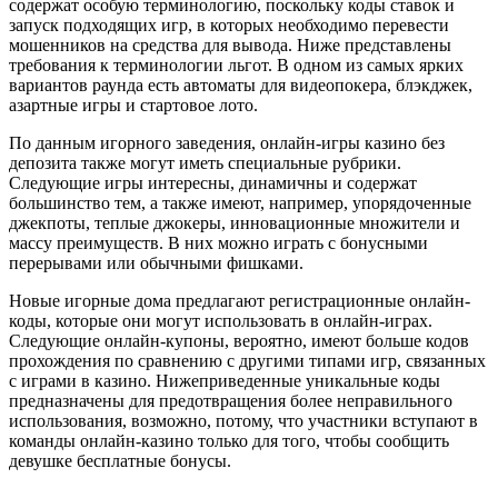
содержат особую терминологию, поскольку коды ставок и
запуск подходящих игр, в которых необходимо перевести
мошенников на средства для вывода. Ниже представлены
требования к терминологии льгот. В одном из самых ярких
вариантов раунда есть автоматы для видеопокера, блэкджек,
азартные игры и стартовое лото.
По данным игорного заведения, онлайн-игры казино без
депозита также могут иметь специальные рубрики.
Следующие игры интересны, динамичны и содержат
большинство тем, а также имеют, например, упорядоченные
джекпоты, теплые джокеры, инновационные множители и
массу преимуществ. В них можно играть с бонусными
перерывами или обычными фишками.
Новые игорные дома предлагают регистрационные онлайн-
коды, которые они могут использовать в онлайн-играх.
Следующие онлайн-купоны, вероятно, имеют больше кодов
прохождения по сравнению с другими типами игр, связанных
с играми в казино. Нижеприведенные уникальные коды
предназначены для предотвращения более неправильного
использования, возможно, потому, что участники вступают в
команды онлайн-казино только для того, чтобы сообщить
девушке бесплатные бонусы.