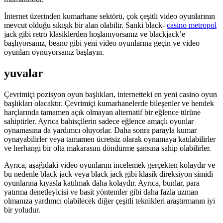
İnternet üzerinden kumarhane sektörü, çok çeşitli video oyunlarının
mevcut olduğu sıkışık bir alan olabilir.
Sanki black-
casino metropol
jack gibi retro klasiklerden hoşlanıyorsanız ve blackjack’e
başlıyorsanız, beano gibi yeni video oyunlarına geçin ve video
oyunları oynuyorsanız başlayın.
yuvalar
Çevrimiçi pozisyon oyun başlıkları, internetteki en yeni casino oyun
başlıkları olacaktır. Çevrimiçi kumarhanelerde bileşenler ve hendek
harçlarında tamamen açık olmayan alternatif bir eğlence türüne
sahiptirler. Ayrıca bahisçilerin sadece eğlence amaçlı oyunlar
oynamasına da yardımcı oluyorlar. Daha sonra parayla kumar
oynayabilirler veya tamamen ücretsiz olarak oynamaya katılabilirler
ve herhangi bir olta makarasını döndürme şansına sahip olabilirler.
Ayrıca, aşağıdaki video oyunlarını incelemek gerçekten kolaydır ve
bu nedenle black jack veya black jack gibi klasik direksiyon simidi
oyunlarına kıyasla katılmak daha kolaydır. Ayrıca, bunlar, para
yatırma denetleyicisi ve basit yöntemler gibi daha fazla uzman
olmanıza yardımcı olabilecek diğer çeşitli teknikleri araştırmanın iyi
bir yoludur.