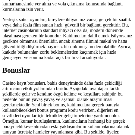
kumarhanesinde yer alma ve yola çıkmama konusunda bağlantı
kurmalarına izin verir.
Yerleşik satıcı oyunları, bireylere ihtiyacınız varsa, gerçek bir saatlik
veya daha fazla film sunan hızlı, güvenli bir bağlantı gerektirir. Bu,
internet casinolarının standart ihtiyacı olsa da, modern dönemde
ulaşılması gereken bir konudur. Katılımcıları dahil etmek istiyorsanız
gecikme olmaması önemlidir, ancak sinema filmini makul ve hatta
güvenilirliği düşürmek başarısız bir dokunuşa neden olabilir. Ayrıca,
katkıda bulunanlar, zorlu beklemelerden kaçınmak için hızla
genişleyen ve sonuna kadar açık bir fırsat arzuluyorlar.
Bonuslar
Casino kayıt bonusları, bahis deneyiminde daha fazla çekiciliği
artırmanın etkili yollarından biridir. Aşağıdaki avantajlar farklı
şekillerde gelir ve kendine özgü kelime ve koşullara sahiptir, bu
nedenle bunun yavaş yavaş ve aşamalı olarak araştırılması
gerekmektedir. Yeni bir ek bonus, katılımcılara gerçek parayla
kullanabilecekleri bonus programı kodu verirken, diğerleri en
sevdikleri oyunlar için teknikler geliştirmelerine yardımcı olur.
Örneğin, kumar kuruluşlarının, katılımcıların herhangi bir gerçek
parayı tehlikeye atmadan eski yaklaşımlarını kullanmalarına olanak
tanıyan ücretsiz hamleler yayınlaması gibi. Bu şekilde, üyeler,