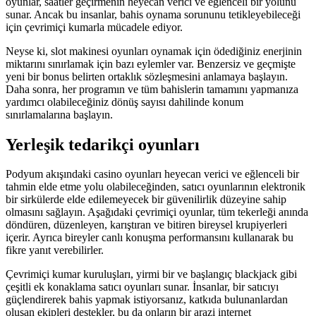
oyunlar, saatler geçirmenin heyecan verici ve eğlenceli bir yolunu
sunar. Ancak bu insanlar, bahis oynama sorununu tetikleyebileceği
için çevrimiçi kumarla mücadele ediyor.
Neyse ki, slot makinesi oyunları oynamak için ödediğiniz enerjinin
miktarını sınırlamak için bazı eylemler var. Benzersiz ve geçmişte
yeni bir bonus belirten ortaklık sözleşmesini anlamaya başlayın.
Daha sonra, her programın ve tüm bahislerin tamamını yapmanıza
yardımcı olabileceğiniz dönüş sayısı dahilinde konum
sınırlamalarına başlayın.
Yerleşik tedarikçi oyunları
Podyum akışındaki casino oyunları heyecan verici ve eğlenceli bir
tahmin elde etme yolu olabileceğinden, satıcı oyunlarının elektronik
bir sirkülerde elde edilemeyecek bir güvenilirlik düzeyine sahip
olmasını sağlayın. Aşağıdaki çevrimiçi oyunlar, tüm tekerleği anında
döndüren, düzenleyen, karıştıran ve bitiren bireysel krupiyerleri
içerir. Ayrıca bireyler canlı konuşma performansını kullanarak bu
fikre yanıt verebilirler.
Çevrimiçi kumar kuruluşları, yirmi bir ve başlangıç ​​blackjack gibi
çeşitli ek konaklama satıcı oyunları sunar. İnsanlar, bir satıcıyı
güçlendirerek bahis yapmak istiyorsanız, katkıda bulunanlardan
oluşan ekipleri destekler, bu da onların bir arazi internet