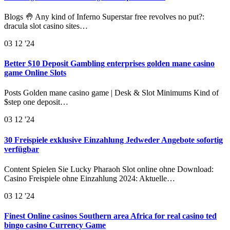
Blogs 🤚 Any kind of Inferno Superstar free revolves no put?:
dracula slot casino sites…
03
12 '24
Better $10 Deposit Gambling enterprises golden mane casino
game Online Slots
Posts Golden mane casino game | Desk & Slot Minimums Kind of
$step one deposit…
03
12 '24
30 Freispiele exklusive Einzahlung Jedweder Angebote sofortig
verfügbar
Content Spielen Sie Lucky Pharaoh Slot online ohne Download:
Casino Freispiele ohne Einzahlung 2024: Aktuelle…
03
12 '24
Finest Online casinos Southern area Africa for real casino ted
bingo casino Currency Game