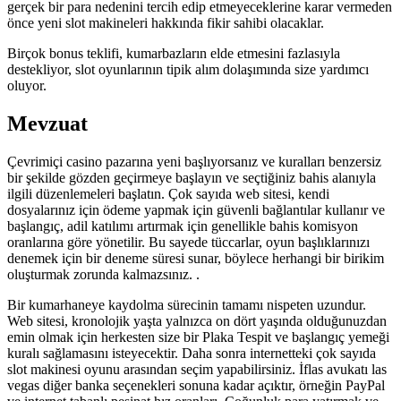
gerçek bir para nedenini tercih edip etmeyeceklerine karar vermeden
önce yeni slot makineleri hakkında fikir sahibi olacaklar.
Birçok bonus teklifi, kumarbazların elde etmesini fazlasıyla
destekliyor, slot oyunlarının tipik alım dolaşımında size yardımcı
oluyor.
Mevzuat
Çevrimiçi casino pazarına yeni başlıyorsanız ve kuralları benzersiz
bir şekilde gözden geçirmeye başlayın ve seçtiğiniz bahis alanıyla
ilgili düzenlemeleri başlatın. Çok sayıda web sitesi, kendi
dosyalarınız için ödeme yapmak için güvenli bağlantılar kullanır ve
başlangıç, adil katılımı artırmak için genellikle bahis komisyon
oranlarına göre yönetilir. Bu sayede tüccarlar, oyun başlıklarınızı
denemek için bir deneme süresi sunar, böylece herhangi bir birikim
oluşturmak zorunda kalmazsınız. .
Bir kumarhaneye kaydolma sürecinin tamamı nispeten uzundur.
Web sitesi, kronolojik yaşta yalnızca on dört yaşında olduğunuzdan
emin olmak için herkesten size bir Plaka Tespit ve başlangıç ​​yemeği
kuralı sağlamasını isteyecektir. Daha sonra internetteki çok sayıda
slot makinesi oyunu arasından seçim yapabilirsiniz. İflas avukatı las
vegas diğer banka seçenekleri sonuna kadar açıktır, örneğin PayPal