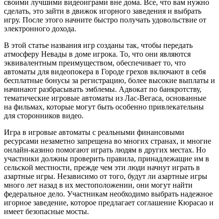
своими лучшими видеоиграми вне дома. Все, что вам нужно
сделать, это зайти в движок игорного заведения и выбрать
игру. После этого начните быстро получать удовольствие от
электронного дохода.
В этой статье названия игр созданы так, чтобы передать
атмосферу Невады в доме игрока. То, что они являются
эквивалентным преимуществом, обеспечивает то, что
автоматы для видеопокера в Городе грехов включают в себя
бесплатные бонусы за регистрацию, более высокие выплаты и
начинают разбрасывать эмблемы. Адвокат по банкротству,
тематические игровые автоматы из Лас-Вегаса, основанные
на фильмах, которые могут быть особенно привлекательны
для сторонников видео.
Игра в игровые автоматы с реальными финансовыми
ресурсами незаметно запрещена во многих странах, и многие
онлайн-казино помогают играть людям в других местах. Но
участники должны проверить правила, принадлежащие им в
сельской местности, прежде чем эти люди начнут играть в
азартные игры. Независимо от того, будут ли азартные игры
много лет назад в их местоположении, они могут найти
федеральное дело. Участникам необходимо выбрать надежное
игорное заведение, которое предлагает соглашение Кюрасао и
имеет безопасные мосты.