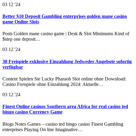
03
12 '24
Better $10 Deposit Gambling enterprises golden mane casino
game Online Slots
Posts Golden mane casino game | Desk & Slot Minimums Kind of
$step one deposit…
03
12 '24
30 Freispiele exklusive Einzahlung Jedweder Angebote sofortig
verfügbar
Content Spielen Sie Lucky Pharaoh Slot online ohne Download:
Casino Freispiele ohne Einzahlung 2024: Aktuelle…
03
12 '24
Finest Online casinos Southern area Africa for real casino ted
bingo casino Currency Game
Blogs Notes Games – casino ted bingo casino Finest Gambling
enterprises Playing On line Imaginative…