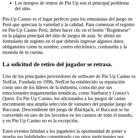
Los tiempos de retiros de Pin Up son el principal problema
del sitio.
Pin-Up Casino es el lugar perfecto para los entusiastas del juego en
Perú que aprecian la variedad y la calidad. Para comenzar el registro
en Pin-Up Casino Perú, debes hacer clic en el botón “Registrarse”
en la página principal del sitio de juegos de azar. Se abrirá un
formulario de registro en el que deberás ingresar algunos datos
obligatorios como tu nombre, correo electrónico, contraseña y la
moneda de tu cuenta.
La solicitud de retiro del jugador se retrasa.
Uno de los principales proveedores de software de Pin Up Casino es
NetEnt. Fundada en 1996, NetEnt ha establecido su reputación
como uno de los líderes de la industria, conocido por sus
emocionantes tragamonedas temáticas, como Starburst y Gonzo’s
Quest. En Pin Up Casino, los aficionados a los juegos de cartas
encontrarán una amplia selección de variantes del popular juego de
Baccarat. Descendiente del juego de Blackjack, el Baccarat se ha
convertido en uno de los favoritos en los casinos de todo el mundo,
y en Pin Up Casino no es la excepción.
Estos eventos brindan a los jugadores la oportunidad de poner a
prueba sus habilidades compitiendo con otros participantes por