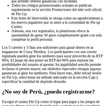
que permite obtener ganancias con facilidad.
Todos los códigos promocionales actuales se publican
regularmente en la sección Promociones del sitio web oficial
de Pin Up.
Este bono de bienvenida se otorga como un agradecimiento a
los nuevos jugadores que se unen a la comunidad de Pin up
Casino.
Además, una vez registrados, la plataforma ofrece la
oportunidad de ganar 30 giros completamente gratis con solo
completar tu perfil personal.
Los 5 carretes y 3 filas son suficientes para ganar dinero en la
tragaperras de Crazy Monkey. Los participantes con una cuenta
registrada pueden girar los tambores para sacar provecho de su RTP
96%. El juego de slot posee un RTP del 96% para mejorar las
posibilidades del usuario al apostar. Su jugabilidad sencilla permite
reclamar el premio mayor; sus símbolos especiales otorgan jugosas
ganancias al girar los tambores. Para hacer esto, debe iniciar sesión
en Pin Up, seleccionar un método adecuado en la sección Caja y
especificar la cantidad de depósito deseada.
¿No soy de Perú, ¿puedo registrarme?
Escoger el casino Pin Up como el lugar para jugar a los juegos de
azar con dinero real es la decisión más acertada para los jugadores