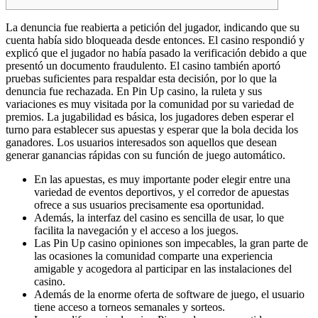
La denuncia fue reabierta a petición del jugador, indicando que su
cuenta había sido bloqueada desde entonces. El casino respondió y
explicó que el jugador no había pasado la verificación debido a que
presentó un documento fraudulento. El casino también aportó
pruebas suficientes para respaldar esta decisión, por lo que la
denuncia fue rechazada. En Pin Up casino, la ruleta y sus
variaciones es muy visitada por la comunidad por su variedad de
premios. La jugabilidad es básica, los jugadores deben esperar el
turno para establecer sus apuestas y esperar que la bola decida los
ganadores. Los usuarios interesados son aquellos que desean
generar ganancias rápidas con su función de juego automático.
En las apuestas, es muy importante poder elegir entre una
variedad de eventos deportivos, y el corredor de apuestas
ofrece a sus usuarios precisamente esa oportunidad.
Además, la interfaz del casino es sencilla de usar, lo que
facilita la navegación y el acceso a los juegos.
Las Pin Up casino opiniones son impecables, la gran parte de
las ocasiones la comunidad comparte una experiencia
amigable y acogedora al participar en las instalaciones del
casino.
Además de la enorme oferta de software de juego, el usuario
tiene acceso a torneos semanales y sorteos.