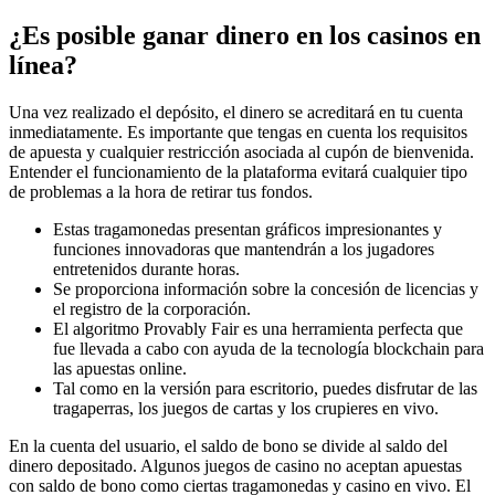
¿Es posible ganar dinero en los casinos en
línea?
Una vez realizado el depósito, el dinero se acreditará en tu cuenta
inmediatamente. Es importante que tengas en cuenta los requisitos
de apuesta y cualquier restricción asociada al cupón de bienvenida.
Entender el funcionamiento de la plataforma evitará cualquier tipo
de problemas a la hora de retirar tus fondos.
Estas tragamonedas presentan gráficos impresionantes y
funciones innovadoras que mantendrán a los jugadores
entretenidos durante horas.
Se proporciona información sobre la concesión de licencias y
el registro de la corporación.
El algoritmo Provably Fair es una herramienta perfecta que
fue llevada a cabo con ayuda de la tecnología blockchain para
las apuestas online.
Tal como en la versión para escritorio, puedes disfrutar de las
tragaperras, los juegos de cartas y los crupieres en vivo.
En la cuenta del usuario, el saldo de bono se divide al saldo del
dinero depositado. Algunos juegos de casino no aceptan apuestas
con saldo de bono como ciertas tragamonedas y casino en vivo. El