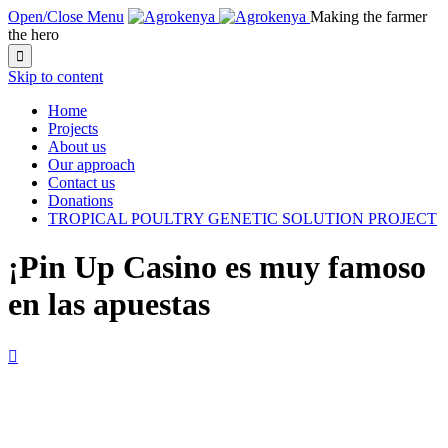
Open/Close Menu
Making the farmer
the hero

Skip to content
Home
Projects
About us
Our approach
Contact us
Donations
TROPICAL POULTRY GENETIC SOLUTION PROJECT
¡Pin Up Casino es muy famoso
en las apuestas
