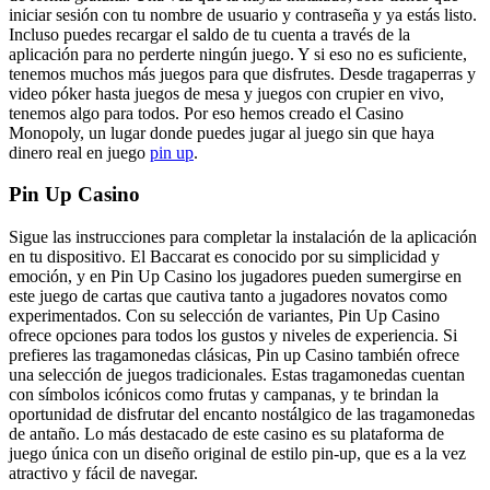
iniciar sesión con tu nombre de usuario y contraseña y ya estás listo.
Incluso puedes recargar el saldo de tu cuenta a través de la
aplicación para no perderte ningún juego. Y si eso no es suficiente,
tenemos muchos más juegos para que disfrutes. Desde tragaperras y
video póker hasta juegos de mesa y juegos con crupier en vivo,
tenemos algo para todos. Por eso hemos creado el Casino
Monopoly, un lugar donde puedes jugar al juego sin que haya
dinero real en juego
pin up
.
Pin Up Casino
Sigue las instrucciones para completar la instalación de la aplicación
en tu dispositivo. El Baccarat es conocido por su simplicidad y
emoción, y en Pin Up Casino los jugadores pueden sumergirse en
este juego de cartas que cautiva tanto a jugadores novatos como
experimentados. Con su selección de variantes, Pin Up Casino
ofrece opciones para todos los gustos y niveles de experiencia. Si
prefieres las tragamonedas clásicas, Pin up Casino también ofrece
una selección de juegos tradicionales. Estas tragamonedas cuentan
con símbolos icónicos como frutas y campanas, y te brindan la
oportunidad de disfrutar del encanto nostálgico de las tragamonedas
de antaño. Lo más destacado de este casino es su plataforma de
juego única con un diseño original de estilo pin-up, que es a la vez
atractivo y fácil de navegar.