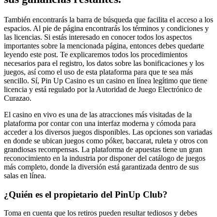
También encontrarás la barra de búsqueda que facilita el acceso a los
espacios. Al pie de página encontrarás los términos y condiciones y
las licencias. Si estás interesado en conocer todos los aspectos
importantes sobre la mencionada página, entonces debes quedarte
leyendo este post. Te explicaremos todos los procedimientos
necesarios para el registro, los datos sobre las bonificaciones y los
juegos, así como el uso de esta plataforma para que te sea más
sencillo. Sí, Pin Up Casino es un casino en línea legítimo que tiene
licencia y está regulado por la Autoridad de Juego Electrónico de
Curazao.
El casino en vivo es una de las atracciones más visitadas de la
plataforma por contar con una interfaz moderna y cómoda para
acceder a los diversos juegos disponibles. Las opciones son variadas
en donde se ubican juegos como póker, baccarat, ruleta y otros con
grandiosas recompensas. La plataforma de apuestas tiene un gran
reconocimiento en la industria por disponer del catálogo de juegos
más completo, donde la diversión está garantizada dentro de sus
salas en línea.
¿Quién es el propietario del PinUp Club?
Toma en cuenta que los retiros pueden resultar tediosos y debes