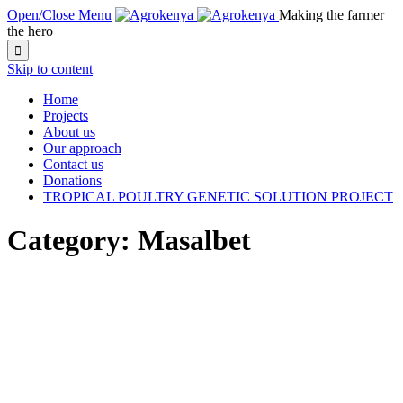
Open/Close Menu
Making the farmer
the hero

Skip to content
Home
Projects
About us
Our approach
Contact us
Donations
TROPICAL POULTRY GENETIC SOLUTION PROJECT
Category:
Masalbet