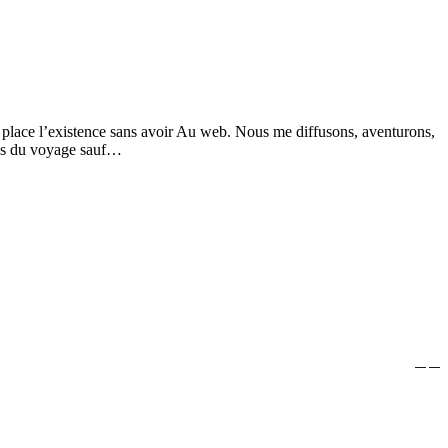
 ne place l’existence sans avoir Au web. Nous me diffusons, aventurons,
ons du voyage sauf…


Follow us: