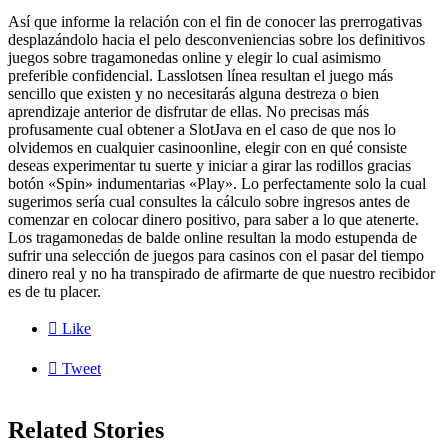
Así que informe la relación con el fin de conocer las prerrogativas
desplazándolo hacia el pelo desconveniencias sobre los definitivos
juegos sobre tragamonedas online y elegir lo cual asimismo
preferible confidencial. Lasslotsen línea resultan el juego más
sencillo que existen y no necesitarás alguna destreza o bien
aprendizaje anterior de disfrutar de ellas. No precisas más
profusamente cual obtener a SlotJava en el caso de que nos lo
olvidemos en cualquier casinoonline, elegir con en qué consiste
deseas experimentar tu suerte y iniciar a girar las rodillos gracias
botón «Spin» indumentarias «Play». Lo perfectamente solo la cual
sugerimos serí­a cual consultes la cálculo sobre ingresos antes de
comenzar en colocar dinero positivo, para saber a lo que atenerte.
Los tragamonedas de balde online resultan la modo estupenda de
sufrir una selección de juegos para casinos con el pasar del tiempo
dinero real y no ha transpirado de afirmarte de que nuestro recibidor
es de tu placer.

Like

Tweet
Related Stories