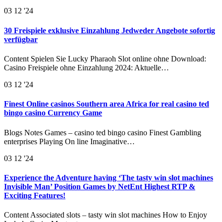
03
12 '24
30 Freispiele exklusive Einzahlung Jedweder Angebote sofortig
verfügbar
Content Spielen Sie Lucky Pharaoh Slot online ohne Download:
Casino Freispiele ohne Einzahlung 2024: Aktuelle…
03
12 '24
Finest Online casinos Southern area Africa for real casino ted
bingo casino Currency Game
Blogs Notes Games – casino ted bingo casino Finest Gambling
enterprises Playing On line Imaginative…
03
12 '24
Experience the Adventure having ‘The tasty win slot machines
Invisible Man’ Position Games by NetEnt Highest RTP &
Exciting Features!
Content Associated slots – tasty win slot machines How to Enjoy