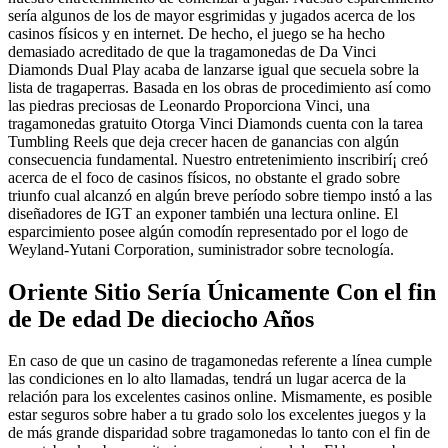
serí­a algunos de los de mayor esgrimidas y jugados acerca de los
casinos físicos y en internet. De hecho, el juego se ha hecho
demasiado acreditado de que la tragamonedas de Da Vinci
Diamonds Dual Play acaba de lanzarse igual que secuela sobre la
lista de tragaperras. Basada en los obras de procedimiento así­ como
las piedras preciosas de Leonardo Proporciona Vinci, una
tragamonedas gratuito Otorga Vinci Diamonds cuenta con la tarea
Tumbling Reels que deja crecer hacen de ganancias con algún
consecuencia fundamental. Nuestro entretenimiento inscribirí¡ creó
acerca de el foco de casinos físicos, no obstante el grado sobre
triunfo cual alcanzó en algún breve período sobre tiempo instó a las
diseñadores de IGT an exponer también una lectura online. El
esparcimiento posee algún comodín representado por el logo de
Weyland-Yutani Corporation, suministrador sobre tecnología.
Oriente Sitio Serí­a Únicamente Con el fin
de De edad De dieciocho Años
En caso de que un casino de tragamonedas referente a línea cumple
las condiciones en lo alto llamadas, tendrá un lugar acerca de la
relación para los excelentes casinos online. Mismamente, es posible
estar seguros sobre haber a tu grado solo los excelentes juegos y la
de más grande disparidad sobre tragamonedas lo tanto con el fin de