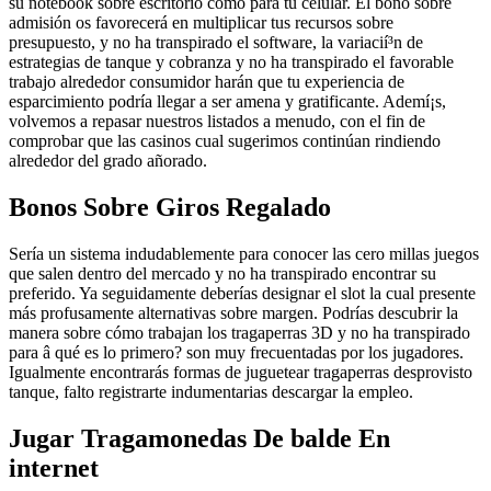
su notebook sobre escritorio como para tu celular. El bono sobre
admisión os favorecerá en multiplicar tus recursos sobre
presupuesto, y no ha transpirado el software, la variacií³n de
estrategias de tanque y cobranza y no ha transpirado el favorable
trabajo alrededor consumidor harán que tu experiencia de
esparcimiento podrí­a llegar a ser amena y gratificante. Ademí¡s,
volvemos a repasar nuestros listados a menudo, con el fin de
comprobar que las casinos cual sugerimos continúan rindiendo
alrededor del grado añorado.
Bonos Sobre Giros Regalado
Serí­a un sistema indudablemente para conocer las cero millas juegos
que salen dentro del mercado y no ha transpirado encontrar su
preferido. Ya seguidamente deberías designar el slot la cual presente
más profusamente alternativas sobre margen. Podrías descubrir la
manera sobre cómo trabajan los tragaperras 3D y no ha transpirado
para â qué es lo primero? son muy frecuentadas por los jugadores.
Igualmente encontrarás formas de juguetear tragaperras desprovisto
tanque, falto registrarte indumentarias descargar la empleo.
Jugar Tragamonedas De balde En
internet