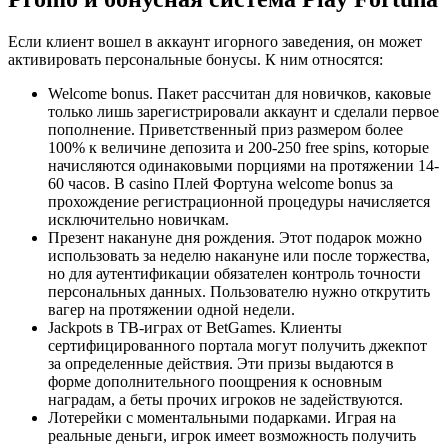
Если клиент вошел в аккаунт игорного заведения, он может
активировать персональные бонусы. К ним относятся:
Welcome bonus. Пакет рассчитан для новичков, каковые
только лишь зарегистрировали аккаунт и сделали первое
пополнение. Приветственный приз размером более
100% к величине депозита и 200-250 free spins, которые
начисляются одинаковыми порциями на протяжении 14-
60 часов. В casino Плей Фортуна welcome bonus за
прохождение регистрационной процедуры начисляется
исключительно новичкам.
Презент накануне дня рождения. Этот подарок можно
использовать за неделю накануне или после торжества,
но для аутентификации обязателен контроль точности
персональных данных. Пользователю нужно открутить
вагер на протяжении одной недели.
Jackpots в ТВ-играх от BetGames. Клиенты
сертифицированного портала могут получить джекпот
за определенные действия. Эти призы выдаются в
форме дополнительного поощрения к основным
наградам, а беты прочих игроков не задействуются.
Лотерейки с моментальными подарками. Играя на
реальные деньги, игрок имеет возможность получить