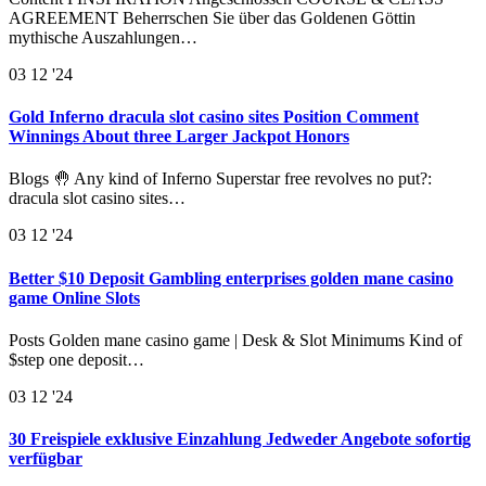
AGREEMENT Beherrschen Sie über das Goldenen Göttin
mythische Auszahlungen…
03
12 '24
Gold Inferno dracula slot casino sites Position Comment
Winnings About three Larger Jackpot Honors
Blogs 🤚 Any kind of Inferno Superstar free revolves no put?:
dracula slot casino sites…
03
12 '24
Better $10 Deposit Gambling enterprises golden mane casino
game Online Slots
Posts Golden mane casino game | Desk & Slot Minimums Kind of
$step one deposit…
03
12 '24
30 Freispiele exklusive Einzahlung Jedweder Angebote sofortig
verfügbar