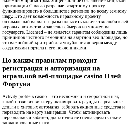
надежным присмотром. Лицензионное соглашение кипрской
юрисдикции Curacao разрешает азартному проекту
функционировать в большинстве регионов по всему земному
шару. Это дает возможность игральному проекту
оптимальный вариант в разы повысить количество любителей
игровых автоматов и завлечь геймеров из множества
государств. Licensed – не является гарантом соблюдения лишь
принципов честного гемблинга на азартной веб-площадке, но
это важнейший критерий для углубления доверия между
создателями портала и его поклонниками.
По каким правилам проходит
регистрация и авторизация на
игральной веб-площадке casino Плей
Фортуна
Activity profile в casino – это несложный и скоростной шаг,
какой позволит визитеру активировать раунды на реальные
деньги в хитовых автоматах, забирать акционные средства и
переводить на карту выигрыши. Чтобы активировать
персональный кабинет, достаточно не спеша сделать такие
запланированные шаги: