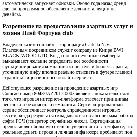
автоматически запускает обновки. Около года назад бренд
сделал программное обеспечение для инсталляции на
девайсы.
Разрешение на предоставление азартных услуг и
хозяин Плей Фортуна club
Владелец казино онлайн – корпорация Carletta N.V..
Платежным посредником служит company из Кипра BWI
BLACK-WOOD LTD. Когда новоиспеченные гемблеры
выказывают желание определить все особенности
функционирования компании-основателя и бизнес-гаранта,
уточненную инфу вполне реально отыскать в футере главной
страницы лицензионного онлайн-сервиса.
Действующее разрешение на проведение азартных игр
Curacao номер 8048/JAZ2017-0003 является доказательством
того, что игровая интернет-платформа отвечает принципам
честного и безопасного гемблинга. Сертифицированный
сервис обеспечивает контроль справедливости игровых
сессий, когда результаты складываются по алгоритмам работы
софта ГСЧ (генератор случайных чисел). Сертификация
предоставляет большую степень уверенности в том факте, что
реальные деньги игрока и личная инфа юзера пребывают под