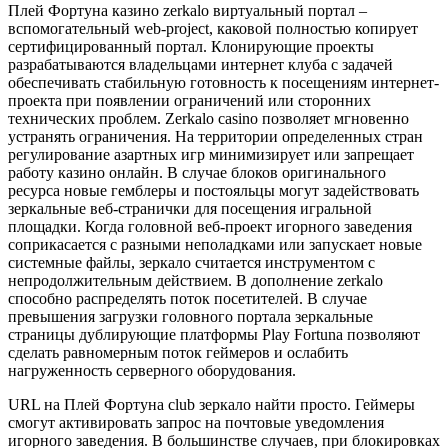
Плей Фортуна казино zerkalo виртуальный портал –
вспомогательный web-project, каковой полностью копирует
сертифицированный портал. Клонирующие проекты
разрабатываются владельцами интернет клуба с задачей
обеспечивать стабильную готовность к посещениям интернет-
проекта при появлении ограничений или сторонних
технических проблем. Zerkalo casino позволяет мгновенно
устранять ограничения. На территории определенных стран
регулирование азартных игр минимизирует или запрещает
работу казино онлайн. В случае блоков оригинального
ресурса новые гемблеры и постояльцы могут задействовать
зеркальные веб-странички для посещения игральной
площадки. Когда головной веб-проект игорного заведения
соприкасается с разными неполадками или запускает новые
системные файлы, зеркало считается инструментом с
непродолжительным действием. В дополнение zerkalo
способно распределять поток посетителей. В случае
превышения загрузки головного портала зеркальные
страницы дублирующие платформы Play Fortuna позволяют
сделать равномерным поток геймеров и ослабить
нагруженность серверного оборудования.
URL на Плей Фортуна club зеркало найти просто. Геймеры
смогут активировать запрос на почтовые уведомления
игорного заведения. В большинстве случаев, при блокировках