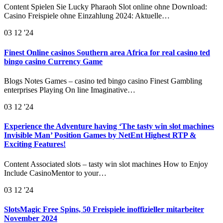
Content Spielen Sie Lucky Pharaoh Slot online ohne Download:
Casino Freispiele ohne Einzahlung 2024: Aktuelle…
03
12 '24
Finest Online casinos Southern area Africa for real casino ted
bingo casino Currency Game
Blogs Notes Games – casino ted bingo casino Finest Gambling
enterprises Playing On line Imaginative…
03
12 '24
Experience the Adventure having ‘The tasty win slot machines
Invisible Man’ Position Games by NetEnt Highest RTP &
Exciting Features!
Content Associated slots – tasty win slot machines How to Enjoy
Include CasinoMentor to your…
03
12 '24
SlotsMagic Free Spins, 50 Freispiele inoffizieller mitarbeiter
November 2024