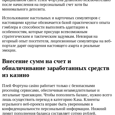
после начисления на персональный счет хотя бы
минимального депозита.
Использование настольных и карточных симуляторов с
настоящими крупье обозначается базой практического опыта
гэмблера и способности выполнять адаптацию к
особенностям, которые присущи всевозможным
стратегическим и тактическим задумкам. Невзирая на
игорный опыт посетителя, лицензионные симуляторы на веб-
портале дарят ощущения настоящего азарта и реальные
эмоции.
Внесение сумм на счет и
обналичивание заработанных средств
из казино
Плей Фортуна casino работает только с безопасными
processing сервисами, обеспечивая незамедлительные и
легальные транзакции. Чтобы пополнить баланс, нужно всего
лишь осуществить переход в категорию Kasa. Клиенты
игрального веб-проекта вправе быть уверенными в
конфиденциальности персональной информации. Нижний
лимит пополнения баланса составляет сотню рублей.