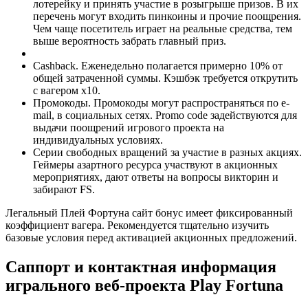
лотерейку и принять участие в розыгрыше призов. В их
перечень могут входить пинкоины и прочие поощрения.
Чем чаще посетитель играет на реальные средства, тем
выше вероятность забрать главный приз.
Cashback. Еженедельно полагается примерно 10% от
общей затраченной суммы. Кэшбэк требуется открутить
с вагером x10.
Промокоды. Промокоды могут распространяться по e-
mail, в социальных сетях. Promo code задействуются для
выдачи поощрений игрового проекта на
индивидуальных условиях.
Серии свободных вращений за участие в разных акциях.
Геймеры азартного ресурса участвуют в акционных
мероприятиях, дают ответы на вопросы викторин и
забирают FS.
Легальный Плей Фортуна сайт бонус имеет фиксированный
коэффициент вагера. Рекомендуется тщательно изучить
базовые условия перед активацией акционных предложений.
Саппорт и контактная информация
игрального веб-проекта Play Fortuna