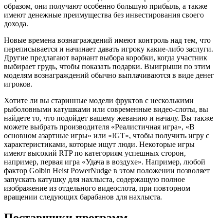
образом, они получают особенно большую прибыль, а также
имеют денежные преимущества без инвестирования своего
дохода.
Новые времена вознаграждений имеют контроль над тем, что
переписывается и начинает давать игроку какие-либо заслуги.
Другие предлагают вариант выбора коробки, когда участник
выбирает грудь, чтобы показать подарки. Выигрыши по этим
моделям вознаграждений обычно выплачиваются в виде денег
игроков.
Хотите ли вы старинные модели фруктов с несколькими
рыболовными катушками или современные видео-слоты, вы
найдете то, что подойдет вашему жеванию и началу. Вы также
можете выбрать производителя «Реалистичная игра», «В
основном азартные игры» или «IGT», чтобы получить игру с
характеристиками, которые ищут люди. Некоторые игры
имеют высокий RTP по категориям успешных сторон,
например, первая игра «Удача в воздухе». Например, любой
фактор Golbin Heist PowerNudge в этом положении позволяет
запускать катушку для нахлыста, содержащую полное
изображение из отдельного видеослота, при повторном
вращении следующих барабанов для нахлыста.
Поставщики программ