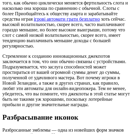
того, как обычно циклически меняется фертильность слота и
насколько она хороша по сравнению с обычной. Слоты с
более Приобщайтесь к обществу азарта и зарабатывайте
средства играя
ігрові автомати грати безплатно
хоть сейчас.
высокой волатильностью, скорее всего, часто выплачивают
гораздо меньшие, но более высокие выигрыши, потому что
слот с самой низкой волатильностью, скорее всего, имеет
тенденцию выплачивать меньшие доходы с большей
регулярностью.
Стремление к созданию инновационных джекпотов
заключается в том, что они обычно связаны с устройствами.
Подразумевается, что заслуга способностей может
простираться от вашей огромной суммы денег до суммы,
полученной от удачливого мастера. Вот почему игроки в
Новой Зеландии, а также в других странах, как правило,
любят эти автоматы для онлайн-видеопокера. Тем не менее,
убедитесь, что вы помните, что джекпоты в этой статье могут
быть не такими уж хорошими, поскольку лотерейные
прибыли и другие значительные награды.
Разбрасывание иконок
Разбросанные эмблемы — одна из новейших форм значков