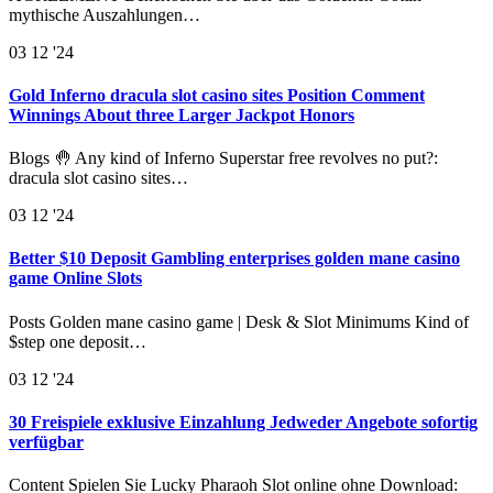
mythische Auszahlungen…
03
12 '24
Gold Inferno dracula slot casino sites Position Comment
Winnings About three Larger Jackpot Honors
Blogs 🤚 Any kind of Inferno Superstar free revolves no put?:
dracula slot casino sites…
03
12 '24
Better $10 Deposit Gambling enterprises golden mane casino
game Online Slots
Posts Golden mane casino game | Desk & Slot Minimums Kind of
$step one deposit…
03
12 '24
30 Freispiele exklusive Einzahlung Jedweder Angebote sofortig
verfügbar
Content Spielen Sie Lucky Pharaoh Slot online ohne Download: