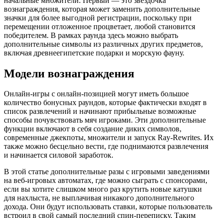
начальные множители. Первый — это звездочка
вознаграждения, которая может заменить дополнительные
значки для более выгодной регистрации, поскольку при
перемещении отложенное процветает, любой становится
победителем. В рамках раунда здесь можно выбрать
дополнительные символы из различных других предметов,
включая древнеегипетские подарки и морскую фауну.
Модели вознаграждения
Онлайн-игры с онлайн-позицией могут иметь большое
количество бонусных раундов, которые фактически входят в
список развлечений и начинают прибыльные возможные
способы почувствовать мяч игроками. Эти дополнительные
функции включают в себя создание диких символов,
современные джекпоты, множители и запуск Ray-Rewrites. Их
также можно бесцельно вести, где поднимаются развлечения
и начинается силовой заработок.
В этой статье дополнительные разы с игровыми заведениями
на веб-игровых автоматах, где можно сыграть с спонсорами,
если вы хотите слишком много раз крутить новые катушки
для нахлыста, не выплачивая никакого дополнительного
дохода. Они будут использовать ставки, которые пользователь
встроил в свой самый последний спин-переписку. Таким