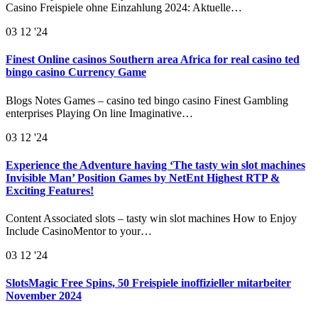
Casino Freispiele ohne Einzahlung 2024: Aktuelle…
03
12 '24
Finest Online casinos Southern area Africa for real casino ted
bingo casino Currency Game
Blogs Notes Games – casino ted bingo casino Finest Gambling
enterprises Playing On line Imaginative…
03
12 '24
Experience the Adventure having ‘The tasty win slot machines
Invisible Man’ Position Games by NetEnt Highest RTP &
Exciting Features!
Content Associated slots – tasty win slot machines How to Enjoy
Include CasinoMentor to your…
03
12 '24
SlotsMagic Free Spins, 50 Freispiele inoffizieller mitarbeiter
November 2024